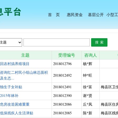
首 页
惠民资金
基层公开
小型
主题
受理编号
咨询人
回农村搞养殖项目
2018012796
杨*辉
咨询红二村民小组山林总面积
2018012492
钟*旺
及生态...
独生子女补贴
2018012491
徐*富
梅县区卫
2015年林补
2018012390
谢*贤
危房改造困难重重
2018012086
丘*凤
梅县区住
低保残疾人生活津贴
2018012085
陈*新
梅县区残