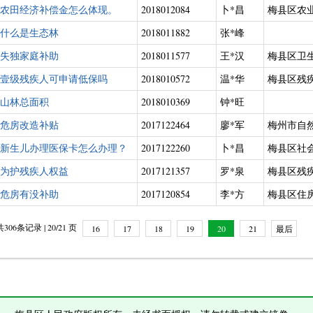
农田经济补偿金怎么体现。
2018012084
卜*昌
梅县区农
什么是生态林
2018011882
张*峰
失独家庭补助
2018011577
王*汉
梅县区卫
壹级残疾人可申请低保吗
2018010572
温*华
梅县区残
山林总面积
2018010369
钟*旺
危房改造补贴
2017122464
廖*军
梅州市自
新生儿办理医保卡怎么办理？
2017122260
卜*昌
梅县区社
为护残疾人权益
2017121357
罗*泉
梅县区残
危房有没补助
2017120854
李*方
梅县区住
共306条记录 | 20/21 页
16
17
18
19
20
21
最后
一页