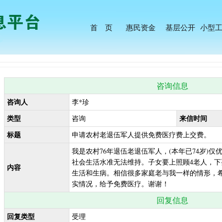
首 页
惠民资金
基层公开
小型
咨询信息
咨询人
李*珍
类型
来信时间
咨询
标题
申请农村老退伍军人提供免费医疗费上交费。
我是农村76年退伍老退伍军人，(本年已74岁)仅优
社会生活水准无法维持。子女要上照顾4老人，下
内容
生活和生病。相信很多家庭老与我一样的情形，
实情况，给予免费医疗。谢谢！
回复信息
回复类型
受理