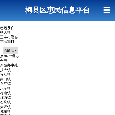
首页
惠民政策
网上信访
短信查询
梅县区惠民信息平台
查询指引
已选条件：
扶大镇
三丰村委会
惠民项目：
乡镇/街道办：
全部
新城办事处
扶大镇
程江镇
南口镇
畲江镇
水车镇
梅南镇
梅西镇
石坑镇
大坪镇
城东镇