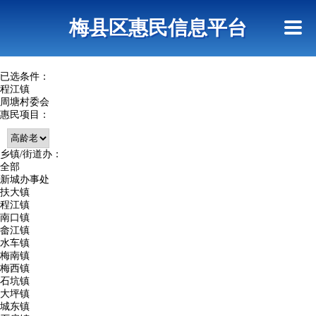
首页
惠民政策
网上信访
短信查询
梅县区惠民信息平台
查询指引
已选条件：
程江镇
周塘村委会
惠民项目：
乡镇/街道办：
全部
新城办事处
扶大镇
程江镇
南口镇
畲江镇
水车镇
梅南镇
梅西镇
石坑镇
大坪镇
城东镇