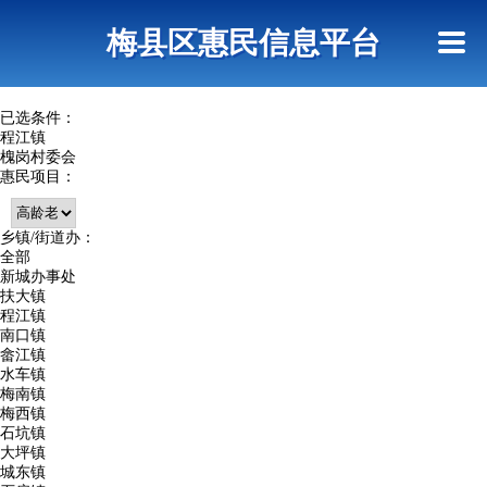
首页
惠民政策
网上信访
短信查询
梅县区惠民信息平台
查询指引
已选条件：
程江镇
槐岗村委会
惠民项目：
乡镇/街道办：
全部
新城办事处
扶大镇
程江镇
南口镇
畲江镇
水车镇
梅南镇
梅西镇
石坑镇
大坪镇
城东镇