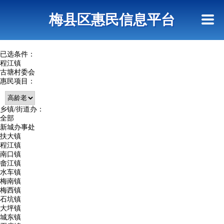
首页
惠民政策
网上信访
短信查询
梅县区惠民信息平台
查询指引
已选条件：
程江镇
古塘村委会
惠民项目：
乡镇/街道办：
全部
新城办事处
扶大镇
程江镇
南口镇
畲江镇
水车镇
梅南镇
梅西镇
石坑镇
大坪镇
城东镇