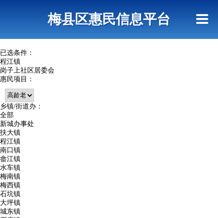
首页
惠民政策
网上信访
短信查询
梅县区惠民信息平台
查询指引
已选条件：
程江镇
岗子上社区居委会
惠民项目：
乡镇/街道办：
全部
新城办事处
扶大镇
程江镇
南口镇
畲江镇
水车镇
梅南镇
梅西镇
石坑镇
大坪镇
城东镇