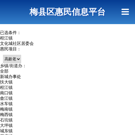
首页
惠民政策
网上信访
短信查询
梅县区惠民信息平台
查询指引
已选条件：
程江镇
文化城社区居委会
惠民项目：
乡镇/街道办：
全部
新城办事处
扶大镇
程江镇
南口镇
畲江镇
水车镇
梅南镇
梅西镇
石坑镇
大坪镇
城东镇