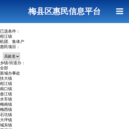
首页
惠民政策
网上信访
短信查询
梅县区惠民信息平台
查询指引
已选条件：
程江镇
机团、集体户
惠民项目：
乡镇/街道办：
全部
新城办事处
扶大镇
程江镇
南口镇
畲江镇
水车镇
梅南镇
梅西镇
石坑镇
大坪镇
城东镇