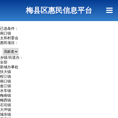
首页
惠民政策
网上信访
短信查询
梅县区惠民信息平台
查询指引
已选条件：
南口镇
太和村委会
惠民项目：
乡镇/街道办：
全部
新城办事处
扶大镇
程江镇
南口镇
畲江镇
水车镇
梅南镇
梅西镇
石坑镇
大坪镇
城东镇