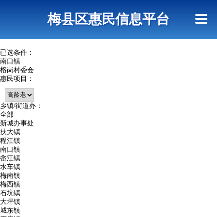
首页
惠民政策
网上信访
短信查询
梅县区惠民信息平台
查询指引
已选条件：
南口镇
榕岗村委会
惠民项目：
乡镇/街道办：
全部
新城办事处
扶大镇
程江镇
南口镇
畲江镇
水车镇
梅南镇
梅西镇
石坑镇
大坪镇
城东镇