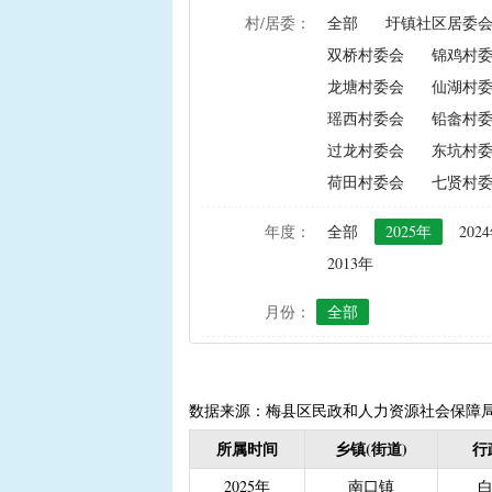
村/居委：
全部
圩镇社区居委
|
农资综合直补及种粮直补
双桥村委会
锦鸡村
|
禁渔渔民生产生活补助
龙塘村委会
仙湖村
|
“两不具备”贫困村庄搬
瑶西村委会
铅畲村
|
省定贫困村创建社会主
过龙村委会
东坑村
|
接生员和赤脚医生生活
荷田村委会
七贤村
|
计划生育手术并发症人
|
计划生育家庭特别扶助（2
年度：
全部
2025年
202
|
城镇独生子女父母计划
2013年
|
义务教育阶段家庭经济
月份：
全部
|
普通高中建档立卡和非
|
高中残疾学生免学杂费
|
学前教育资助
|
建档
|
城乡居民保险养老金
|
数据来源：梅县区民政和人力资源社会保障
|
重度残疾人护理补贴（20
所属时间
乡镇(街道)
行
|
南粤扶残助学工程（高
2025年
南口镇