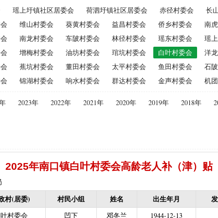
会
瑶上圩镇社区居委会
荷泗圩镇社区居委会
赤径村委会
长
（2015年更改为“耕地地力保护补贴”）
|
优质后备母奶牛饲养补贴
|
委会
维山村委会
葵黄村委会
益昌村委会
侨乡村委会
南虎
|
建档立卡贫困户
|
政策性家禽、生猪养殖保险保费补贴
|
农机购
委会
南龙村委会
车陂村委会
林径村委会
瑶东村委会
瑶上
迁（已结束）
|
生猪规模化养殖场无害化处理补助
委会
增梅村委会
油坊村委会
琯坑村委会
白叶村委会
洋龙
义新农村示范村建设项目计划表
|
农村部分计划生育家庭奖励
委会
蕉坑村委会
董田村委会
太平村委会
鱼田村委会
石陂
困难补助资金
|
城镇独生子女父母计划生育奖励（2013年至2020年按季
委会
锦湖村委会
响水村委会
群达村委会
金声村委会
机团
员特别扶助
|
村卫生站医生补贴资金
|
计划生育家庭特别扶助
013年至2020年按季度公开）
|
农村计划生育节育奖励（农村纯生二
4年
2023年
2022年
2021年
2020年
2019年
2018年
2
生育奖励
|
农村计划生育节育奖励（农村纯生二女结扎户奖励（2013年至
困难学生生活费补助
|
普通高中国家助学金
|
中等职业学校国家助学
建档立卡免学杂费补助
|
建档立卡学生免学费补助（2019至2021年，已
补助（合并到“普通高中建档立卡和非建档立卡免学杂费补助”）
|
中等
2025年南口镇白叶村委会高龄老人补（津）贴
立卡学生生活费（2016年至2021年，已结束）
|
大中型水库移民后期扶
农村危房改造
|
基本农田保护经济补偿
|
残疾人自主创业就业
局
13年至2016年，已移至民政局）
|
重度残疾人医疗保险
政村(居委)
村民小组
姓名
出生年月
发
等教育阶段残疾学生补贴）
|
低保残疾人生活津贴（2013年至2016年
白叶村委会
凹下
邓冬兰
1944-12-13