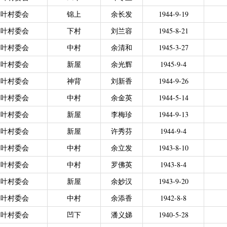
力残疾人缴纳城乡居民基本养老保险费
|
广东省贫困归侨扶贫救助专项
白叶村委会
锦上
余长发
1944-9-19
|
城乡居民医保零星报销
|
困难群众医疗救助
白叶村委会
下村
刘兰容
1945-8-21
2021年4月之前社保局公开的数据）
|
城乡居民医保零星报销（2021
白叶村委会
中村
余清和
1945-3-27
偿专项资金
白叶村委会
新屋
余光辉
1945-9-4
白叶村委会
神背
刘新香
1944-9-26
白叶村委会
中村
余金英
1944-5-14
白叶村委会
新屋
李梅珍
1944-9-13
白叶村委会
新屋
许秀芬
1944-9-4
白叶村委会
中村
余立发
1943-8-10
白叶村委会
中村
罗佛英
1943-8-4
白叶村委会
新屋
余妙汉
1943-9-20
白叶村委会
中村
余添香
1942-8-8
白叶村委会
凹下
潘义娣
1940-5-28