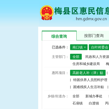
按部门查询
综合查询
已选条件：
南口镇
白叶村委会
主管部门：
全部
民政和人力资
住房和城乡建设局
惠民项目：
高龄老人补（津）贴
|
|
特困供养人员照料护理
|
困难残疾人生活补贴
|
|
建档立卡家庭经济困难学
乡镇/街道办：
全部
新城办事处
|
中央财政水稻、玉米、小
石扇镇
白渡镇
丙
|
渔业捕捞和养殖业油价