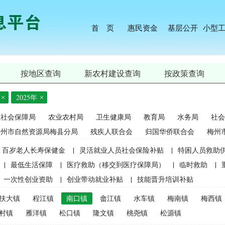
首 页
惠民资金
基层公开
小型
按地区查询
新农村建设查询
按政策查询
2025年
源社会保障局
农业农村局
卫生健康局
教育局
水务局
社会
梅州市自然资源局梅县分局
残疾人联合会
归国华侨联合会
梅州
百岁老人长寿保健金
|
灵活就业人员社会保险补贴
|
特困人员救助
|
最低生活保障
|
医疗救助（移交到医疗保障局）
|
临时救助
|
一次性创业资助
|
创业带动就业补贴
|
技能晋升培训补贴
生精准资助（2021年秋季学期起不再实施）
|
中等职业学校国家助学
扶大镇
程江镇
南口镇
畲江镇
水车镇
梅南镇
梅西镇
麦良种补贴（2015年更改为“耕地地力保护补贴”）
|
屠宰环节病害猪
村镇
雁洋镇
松口镇
隆文镇
桃尧镇
松源镇
补贴
|
生猪屠宰环节病害猪损失补贴