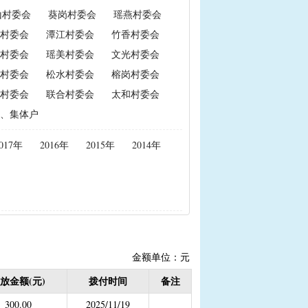
山村委会
葵岗村委会
瑶燕村委会
政策性能繁母猪保险费补贴
村委会
潭江村委会
竹香村委会
置补贴
|
耕地地力保护补贴
村委会
瑶美村委会
文光村委会
村委会
松水村委会
榕岗村委会
村委会
联合村委会
太和村委会
度公开）
、集体户
女结扎户奖励）
017年
2016年
2015年
2014年
2020年按季度公开））
金
结束）
职业学校学生免学费补助
持资金
金额单位：元
放金额(元)
拨付时间
备注
，已移至民政局）
300.00
2025/11/19