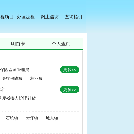
工程项目
办理流程
网上信访
查询指引
明白卡
个人查询
保险基金管理局
更多>>
市医疗保障局
林业局
供养
更多>>
重度残疾人护理补贴
金
|
畜牧品种改良经费
石坑镇
大坪镇
城东镇
无害化处理补助