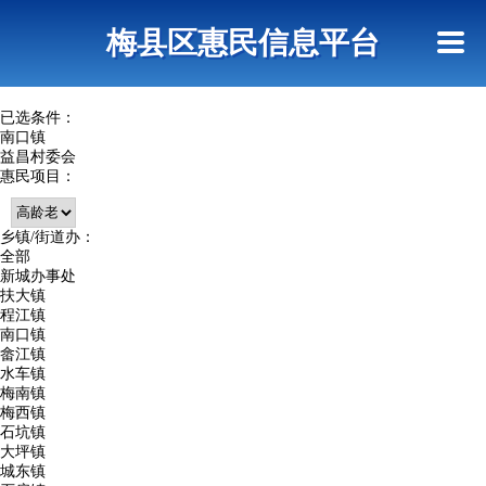
首页
惠民政策
网上信访
短信查询
梅县区惠民信息平台
查询指引
已选条件：
南口镇
益昌村委会
惠民项目：
乡镇/街道办：
全部
新城办事处
扶大镇
程江镇
南口镇
畲江镇
水车镇
梅南镇
梅西镇
石坑镇
大坪镇
城东镇