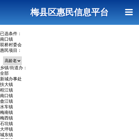
首页
惠民政策
网上信访
短信查询
梅县区惠民信息平台
查询指引
已选条件：
南口镇
双桥村委会
惠民项目：
乡镇/街道办：
全部
新城办事处
扶大镇
程江镇
南口镇
畲江镇
水车镇
梅南镇
梅西镇
石坑镇
大坪镇
城东镇