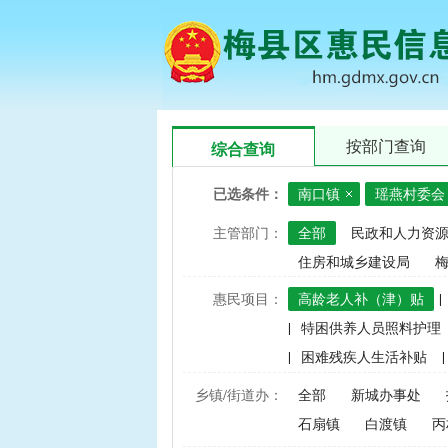
按部门查询
综合查询
已选条件：
南口镇
瑶燕村委会
主管部门：
全部
民政和人力资
住房和城乡建设局
惠民项目：
高龄老人补（津）贴
|
|
特困供养人员照料护理
|
困难残疾人生活补贴
|
|
建档立卡家庭经济困难学
乡镇/街道办：
全部
新城办事处
|
中央财政水稻、玉米、小
石扇镇
白渡镇
丙
|
渔业捕捞和养殖业油价