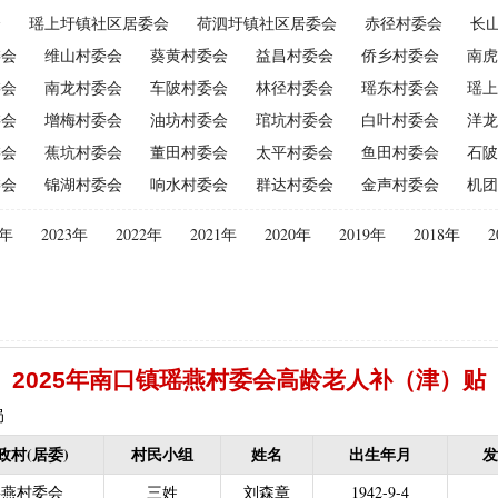
会
瑶上圩镇社区居委会
荷泗圩镇社区居委会
赤径村委会
长
（2015年更改为“耕地地力保护补贴”）
|
优质后备母奶牛饲养补贴
|
委会
维山村委会
葵黄村委会
益昌村委会
侨乡村委会
南虎
|
建档立卡贫困户
|
政策性家禽、生猪养殖保险保费补贴
|
农机购
委会
南龙村委会
车陂村委会
林径村委会
瑶东村委会
瑶上
迁（已结束）
|
生猪规模化养殖场无害化处理补助
委会
增梅村委会
油坊村委会
琯坑村委会
白叶村委会
洋龙
义新农村示范村建设项目计划表
|
农村部分计划生育家庭奖励
委会
蕉坑村委会
董田村委会
太平村委会
鱼田村委会
石陂
困难补助资金
|
城镇独生子女父母计划生育奖励（2013年至2020年按季
委会
锦湖村委会
响水村委会
群达村委会
金声村委会
机团
员特别扶助
|
村卫生站医生补贴资金
|
计划生育家庭特别扶助
013年至2020年按季度公开）
|
农村计划生育节育奖励（农村纯生二
4年
2023年
2022年
2021年
2020年
2019年
2018年
2
生育奖励
|
农村计划生育节育奖励（农村纯生二女结扎户奖励（2013年至
困难学生生活费补助
|
普通高中国家助学金
|
中等职业学校国家助学
建档立卡免学杂费补助
|
建档立卡学生免学费补助（2019至2021年，已
补助（合并到“普通高中建档立卡和非建档立卡免学杂费补助”）
|
中等
2025年南口镇瑶燕村委会高龄老人补（津）贴
立卡学生生活费（2016年至2021年，已结束）
|
大中型水库移民后期扶
农村危房改造
|
基本农田保护经济补偿
|
残疾人自主创业就业
局
13年至2016年，已移至民政局）
|
重度残疾人医疗保险
政村(居委)
村民小组
姓名
出生年月
发
等教育阶段残疾学生补贴）
|
低保残疾人生活津贴（2013年至2016年
瑶燕村委会
三姓
刘森章
1942-9-4