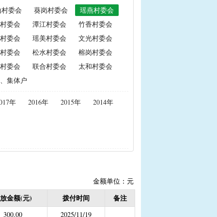
山村委会
葵岗村委会
瑶燕村委会
政策性能繁母猪保险费补贴
村委会
潭江村委会
竹香村委会
置补贴
|
耕地地力保护补贴
村委会
瑶美村委会
文光村委会
村委会
松水村委会
榕岗村委会
村委会
联合村委会
太和村委会
度公开）
、集体户
女结扎户奖励）
017年
2016年
2015年
2014年
2020年按季度公开））
金
结束）
职业学校学生免学费补助
持资金
金额单位：元
放金额(元)
拨付时间
备注
，已移至民政局）
300.00
2025/11/19