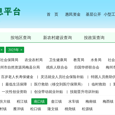
首 页
惠民资金
基层公开
小型
按地区查询
新农村建设查询
按政策查询
2025年
源社会保障局
农业农村局
卫生健康局
教育局
水务局
社会
梅州市自然资源局梅县分局
残疾人联合会
归国华侨联合会
梅州
百岁老人长寿保健金
|
灵活就业人员社会保险补贴
|
特困人员救助
|
最低生活保障
|
医疗救助（移交到医疗保障局）
|
临时救助
|
一次性创业资助
|
创业带动就业补贴
|
技能晋升培训补贴
生精准资助（2021年秋季学期起不再实施）
|
中等职业学校国家助学
扶大镇
程江镇
南口镇
畲江镇
水车镇
梅南镇
梅西镇
麦良种补贴（2015年更改为“耕地地力保护补贴”）
|
屠宰环节病害猪
村镇
雁洋镇
松口镇
隆文镇
桃尧镇
松源镇
补贴
|
生猪屠宰环节病害猪损失补贴