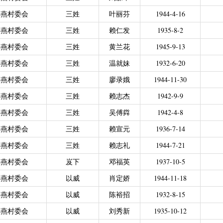
力残疾人缴纳城乡居民基本养老保险费
|
广东省贫困归侨扶贫救助专项
瑶燕村委会
三姓
叶丽芬
1944-4-16
|
城乡居民医保零星报销
|
困难群众医疗救助
瑶燕村委会
三姓
赖仁发
1935-8-2
2021年4月之前社保局公开的数据）
|
城乡居民医保零星报销（2021
瑶燕村委会
三姓
黄兰花
1945-9-13
偿专项资金
瑶燕村委会
三姓
温就妹
1932-6-20
瑶燕村委会
三姓
廖录娥
1944-11-30
瑶燕村委会
三姓
赖志杰
1942-9-9
瑶燕村委会
三姓
吴傅粦
1942-4-8
瑶燕村委会
三姓
赖宣元
1936-7-14
瑶燕村委会
三姓
赖志礼
1944-7-21
瑶燕村委会
岌下
邓福英
1937-10-5
瑶燕村委会
以威
肖定娇
1944-11-18
瑶燕村委会
以威
陈裕招
1932-8-15
瑶燕村委会
以威
刘秀新
1935-10-12