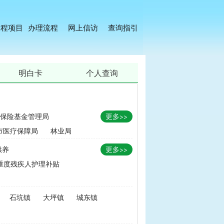
工程项目
办理流程
网上信访
查询指引
明白卡
个人查询
保险基金管理局
更多>>
市医疗保障局
林业局
供养
更多>>
重度残疾人护理补贴
金
|
畜牧品种改良经费
石坑镇
大坪镇
城东镇
无害化处理补助