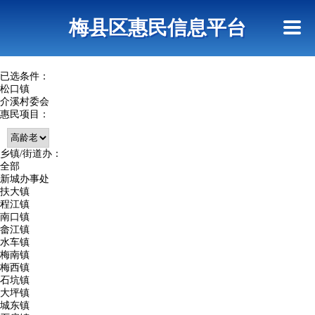
首页
惠民政策
网上信访
短信查询
梅县区惠民信息平台
查询指引
已选条件：
松口镇
介溪村委会
惠民项目：
乡镇/街道办：
全部
新城办事处
扶大镇
程江镇
南口镇
畲江镇
水车镇
梅南镇
梅西镇
石坑镇
大坪镇
城东镇