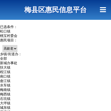
首页
惠民政策
网上信访
短信查询
梅县区惠民信息平台
查询指引
已选条件：
松口镇
桃宝村委会
惠民项目：
乡镇/街道办：
全部
新城办事处
扶大镇
程江镇
南口镇
畲江镇
水车镇
梅南镇
梅西镇
石坑镇
大坪镇
城东镇