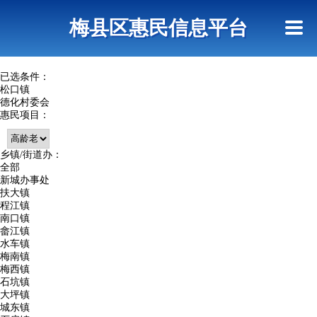
首页
惠民政策
网上信访
短信查询
梅县区惠民信息平台
查询指引
已选条件：
松口镇
德化村委会
惠民项目：
乡镇/街道办：
全部
新城办事处
扶大镇
程江镇
南口镇
畲江镇
水车镇
梅南镇
梅西镇
石坑镇
大坪镇
城东镇