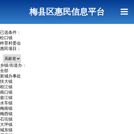
首页
惠民政策
网上信访
短信查询
梅县区惠民信息平台
查询指引
已选条件：
松口镇
梓育村委会
惠民项目：
乡镇/街道办：
全部
新城办事处
扶大镇
程江镇
南口镇
畲江镇
水车镇
梅南镇
梅西镇
石坑镇
大坪镇
城东镇