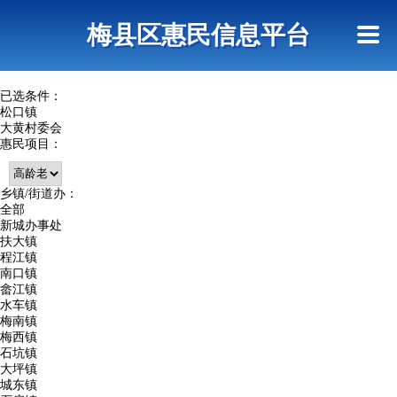
首页
惠民政策
网上信访
短信查询
梅县区惠民信息平台
查询指引
已选条件：
松口镇
大黄村委会
惠民项目：
乡镇/街道办：
全部
新城办事处
扶大镇
程江镇
南口镇
畲江镇
水车镇
梅南镇
梅西镇
石坑镇
大坪镇
城东镇