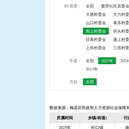
村/居委：
全部
繁荣社区居委
|
农资综合直补及种粮直补
大塘村委会
大力村
|
禁渔渔民生产生活补助
山口村委会
泰东村
|
“两不具备”贫困村庄搬
南上村委会
圳头村
|
省定贫困村创建社会主
径寨村委会
蓬上村
|
接生员和赤脚医生生活
上井村委会
三塔村
|
计划生育手术并发症人
|
计划生育家庭特别扶助（2
年度：
全部
2025年
202
|
城镇独生子女父母计划
2013年
|
义务教育阶段家庭经济
月份：
全部
|
普通高中建档立卡和非
|
高中残疾学生免学杂费
|
学前教育资助
|
建档
|
城乡居民保险养老金
|
数据来源：梅县区民政和人力资源社会保障
|
重度残疾人护理补贴（20
所属时间
乡镇(街道)
行
|
南粤扶残助学工程（高
2025年
松口镇