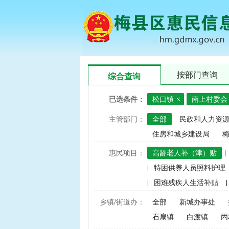
按部门查询
综合查询
已选条件：
松口镇
南上村委会
主管部门：
全部
民政和人力资
住房和城乡建设局
惠民项目：
高龄老人补（津）贴
|
|
特困供养人员照料护理
|
困难残疾人生活补贴
|
|
建档立卡家庭经济困难学
乡镇/街道办：
全部
新城办事处
|
中央财政水稻、玉米、小
石扇镇
白渡镇
丙
|
渔业捕捞和养殖业油价