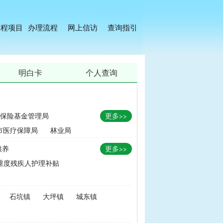
工程项目
办理流程
网上信访
查询指引
明白卡
个人查询
保险基金管理局
更多>>
市医疗保障局
林业局
供养
更多>>
重度残疾人护理补贴
金
|
畜牧品种改良经费
石坑镇
大坪镇
城东镇
无害化处理补助