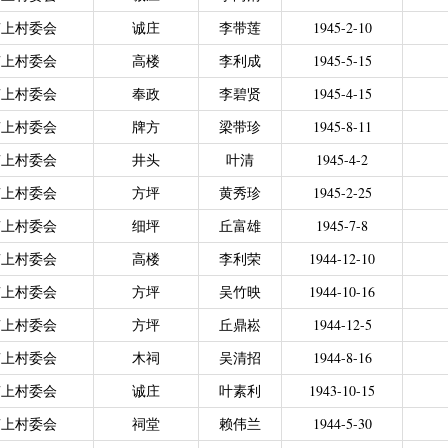
力残疾人缴纳城乡居民基本养老保险费
|
广东省贫困归侨扶贫救助专项
南上村委会
诚庄
李带莲
1945-2-10
|
城乡居民医保零星报销
|
困难群众医疗救助
南上村委会
高楼
李利成
1945-5-15
2021年4月之前社保局公开的数据）
|
城乡居民医保零星报销（2021
南上村委会
奉政
李碧贤
1945-4-15
偿专项资金
南上村委会
牌方
梁带珍
1945-8-11
南上村委会
井头
叶清
1945-4-2
南上村委会
方坪
黄秀珍
1945-2-25
南上村委会
细坪
丘富雄
1945-7-8
南上村委会
高楼
李利荣
1944-12-10
南上村委会
方坪
吴竹映
1944-10-16
南上村委会
方坪
丘鼎崧
1944-12-5
南上村委会
木祠
吴清招
1944-8-16
南上村委会
诚庄
叶素利
1943-10-15
南上村委会
祠堂
赖伟兰
1944-5-30