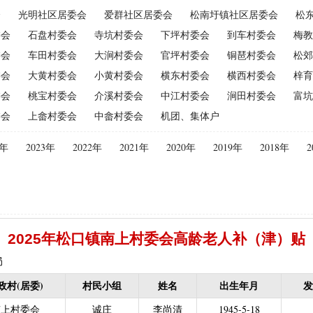
会
光明社区居委会
爱群社区居委会
松南圩镇社区居委会
松
（2015年更改为“耕地地力保护补贴”）
|
优质后备母奶牛饲养补贴
|
委会
石盘村委会
寺坑村委会
下坪村委会
到车村委会
梅教
|
建档立卡贫困户
|
政策性家禽、生猪养殖保险保费补贴
|
农机购
委会
车田村委会
大涧村委会
官坪村委会
铜琶村委会
松郊
迁（已结束）
|
生猪规模化养殖场无害化处理补助
委会
大黄村委会
小黄村委会
横东村委会
横西村委会
梓育
义新农村示范村建设项目计划表
|
农村部分计划生育家庭奖励
委会
桃宝村委会
介溪村委会
中江村委会
涧田村委会
富坑
困难补助资金
|
城镇独生子女父母计划生育奖励（2013年至2020年按季
委会
上畲村委会
中畲村委会
机团、集体户
员特别扶助
|
村卫生站医生补贴资金
|
计划生育家庭特别扶助
013年至2020年按季度公开）
|
农村计划生育节育奖励（农村纯生二
4年
2023年
2022年
2021年
2020年
2019年
2018年
2
生育奖励
|
农村计划生育节育奖励（农村纯生二女结扎户奖励（2013年至
困难学生生活费补助
|
普通高中国家助学金
|
中等职业学校国家助学
建档立卡免学杂费补助
|
建档立卡学生免学费补助（2019至2021年，已
补助（合并到“普通高中建档立卡和非建档立卡免学杂费补助”）
|
中等
2025年松口镇南上村委会高龄老人补（津）贴
立卡学生生活费（2016年至2021年，已结束）
|
大中型水库移民后期扶
农村危房改造
|
基本农田保护经济补偿
|
残疾人自主创业就业
局
13年至2016年，已移至民政局）
|
重度残疾人医疗保险
政村(居委)
村民小组
姓名
出生年月
发
等教育阶段残疾学生补贴）
|
低保残疾人生活津贴（2013年至2016年
南上村委会
诚庄
李尚清
1945-5-18