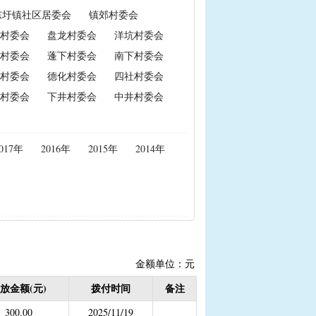
东圩镇社区居委会
镇郊村委会
政策性能繁母猪保险费补贴
村委会
盘龙村委会
洋坑村委会
置补贴
|
耕地地力保护补贴
村委会
蓬下村委会
南下村委会
村委会
德化村委会
四社村委会
村委会
下井村委会
中井村委会
度公开）
女结扎户奖励）
017年
2016年
2015年
2014年
2020年按季度公开））
金
结束）
职业学校学生免学费补助
持资金
金额单位：元
放金额(元)
拨付时间
备注
，已移至民政局）
300.00
2025/11/19