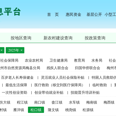
首 页
惠民资金
基层公开
小型
按地区查询
新农村建设查询
按政策查询
2025年
源社会保障局
农业农村局
卫生健康局
教育局
水务局
社会
梅州市自然资源局梅县分局
残疾人联合会
归国华侨联合会
梅州
百岁老人长寿保健金
|
灵活就业人员社会保险补贴
|
特困人员救助
|
最低生活保障
|
医疗救助（移交到医疗保障局）
|
临时救助
|
一次性创业资助
|
创业带动就业补贴
|
技能晋升培训补贴
生精准资助（2021年秋季学期起不再实施）
|
中等职业学校国家助学
扶大镇
程江镇
南口镇
畲江镇
水车镇
梅南镇
梅西镇
麦良种补贴（2015年更改为“耕地地力保护补贴”）
|
屠宰环节病害猪
村镇
雁洋镇
松口镇
隆文镇
桃尧镇
松源镇
补贴
|
生猪屠宰环节病害猪损失补贴