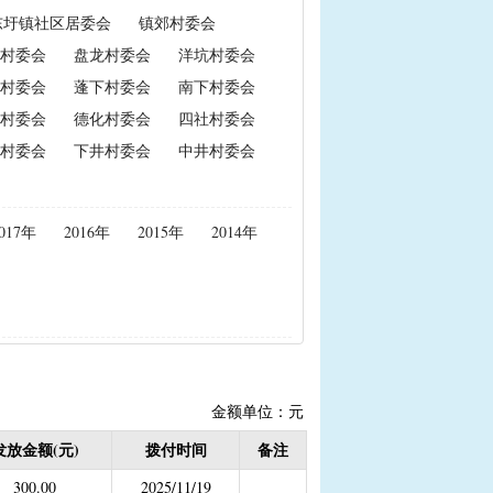
东圩镇社区居委会
镇郊村委会
政策性能繁母猪保险费补贴
村委会
盘龙村委会
洋坑村委会
置补贴
|
耕地地力保护补贴
村委会
蓬下村委会
南下村委会
村委会
德化村委会
四社村委会
村委会
下井村委会
中井村委会
度公开）
女结扎户奖励）
017年
2016年
2015年
2014年
2020年按季度公开））
金
结束）
职业学校学生免学费补助
持资金
金额单位：元
发放金额(元)
拨付时间
备注
，已移至民政局）
300.00
2025/11/19