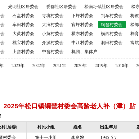
会
光明社区居委会
爱群社区居委会
松南圩镇社区居委会
松
（2015年更改为“耕地地力保护补贴”）
|
优质后备母奶牛饲养补贴
|
委会
石盘村委会
寺坑村委会
下坪村委会
到车村委会
梅教
|
建档立卡贫困户
|
政策性家禽、生猪养殖保险保费补贴
|
农机购
委会
车田村委会
大涧村委会
官坪村委会
铜琶村委会
松郊
迁（已结束）
|
生猪规模化养殖场无害化处理补助
委会
大黄村委会
小黄村委会
横东村委会
横西村委会
梓育
义新农村示范村建设项目计划表
|
农村部分计划生育家庭奖励
委会
桃宝村委会
介溪村委会
中江村委会
涧田村委会
富坑
困难补助资金
|
城镇独生子女父母计划生育奖励（2013年至2020年按季
委会
上畲村委会
中畲村委会
机团、集体户
员特别扶助
|
村卫生站医生补贴资金
|
计划生育家庭特别扶助
013年至2020年按季度公开）
|
农村计划生育节育奖励（农村纯生二
4年
2023年
2022年
2021年
2020年
2019年
2018年
2
生育奖励
|
农村计划生育节育奖励（农村纯生二女结扎户奖励（2013年至
困难学生生活费补助
|
普通高中国家助学金
|
中等职业学校国家助学
建档立卡免学杂费补助
|
建档立卡学生免学费补助（2019至2021年，已
补助（合并到“普通高中建档立卡和非建档立卡免学杂费补助”）
|
中等
2025年松口镇铜琶村委会高龄老人补（津）贴
立卡学生生活费（2016年至2021年，已结束）
|
大中型水库移民后期扶
农村危房改造
|
基本农田保护经济补偿
|
残疾人自主创业就业
局
13年至2016年，已移至民政局）
|
重度残疾人医疗保险
村(居委)
村民小组
姓名
出生年月
等教育阶段残疾学生补贴）
|
低保残疾人生活津贴（2013年至2016年
琶村委会
第十一小组
李良婉
1945-5-7