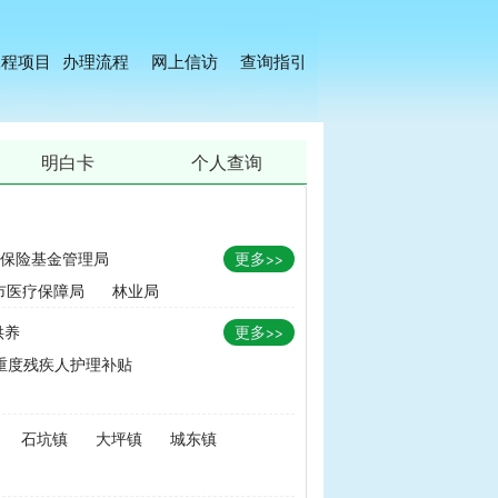
工程项目
办理流程
网上信访
查询指引
明白卡
个人查询
保险基金管理局
更多>>
市医疗保障局
林业局
供养
更多>>
重度残疾人护理补贴
金
|
畜牧品种改良经费
石坑镇
大坪镇
城东镇
无害化处理补助