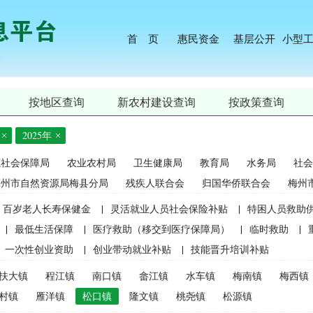
首 页
惠民资金
基层公开
小型
按地区查询
新农村建设查询
按政策查询
2025年
源社会保障局
农业农村局
卫生健康局
教育局
水务局
社会
梅州市自然资源局梅县分局
残疾人联合会
归国华侨联合会
梅州
百岁老人长寿保健金
|
灵活就业人员社会保险补贴
|
特困人员救助
|
最低生活保障
|
医疗救助（移交到医疗保障局）
|
临时救助
|
一次性创业资助
|
创业带动就业补贴
|
技能晋升培训补贴
生精准资助（2021年秋季学期起不再实施）
|
中等职业学校国家助学
扶大镇
程江镇
南口镇
畲江镇
水车镇
梅南镇
梅西镇
麦良种补贴（2015年更改为“耕地地力保护补贴”）
|
屠宰环节病害猪
村镇
雁洋镇
松口镇
隆文镇
桃尧镇
松源镇
补贴
|
生猪屠宰环节病害猪损失补贴