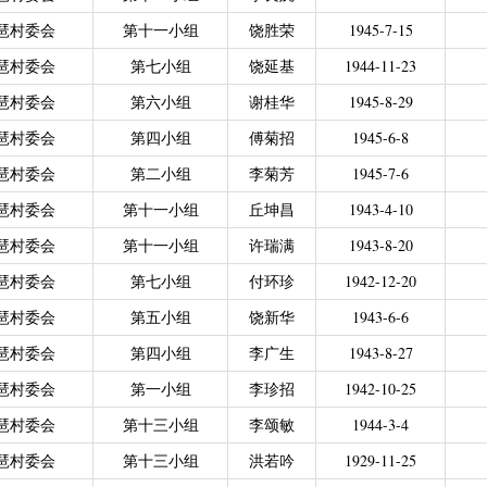
力残疾人缴纳城乡居民基本养老保险费
|
广东省贫困归侨扶贫救助专项
琶村委会
第十一小组
饶胜荣
1945-7-15
|
城乡居民医保零星报销
|
困难群众医疗救助
琶村委会
第七小组
饶延基
1944-11-23
2021年4月之前社保局公开的数据）
|
城乡居民医保零星报销（2021
琶村委会
第六小组
谢桂华
1945-8-29
偿专项资金
琶村委会
第四小组
傅菊招
1945-6-8
琶村委会
第二小组
李菊芳
1945-7-6
琶村委会
第十一小组
丘坤昌
1943-4-10
琶村委会
第十一小组
许瑞满
1943-8-20
琶村委会
第七小组
付环珍
1942-12-20
琶村委会
第五小组
饶新华
1943-6-6
琶村委会
第四小组
李广生
1943-8-27
琶村委会
第一小组
李珍招
1942-10-25
琶村委会
第十三小组
李颂敏
1944-3-4
琶村委会
第十三小组
洪若吟
1929-11-25