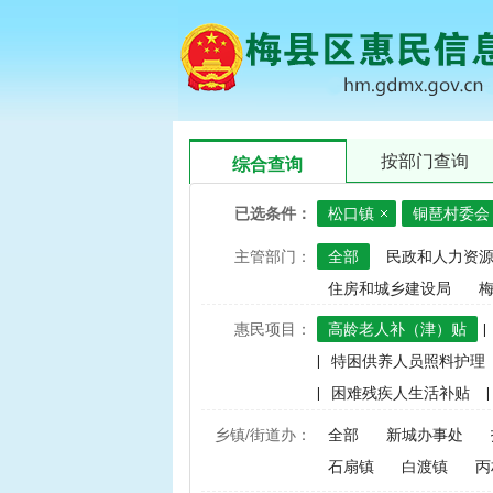
按部门查询
综合查询
已选条件：
松口镇
铜琶村委会
主管部门：
全部
民政和人力资
住房和城乡建设局
惠民项目：
高龄老人补（津）贴
|
|
特困供养人员照料护理
|
困难残疾人生活补贴
|
|
建档立卡家庭经济困难学
乡镇/街道办：
全部
新城办事处
|
中央财政水稻、玉米、小
石扇镇
白渡镇
丙
|
渔业捕捞和养殖业油价