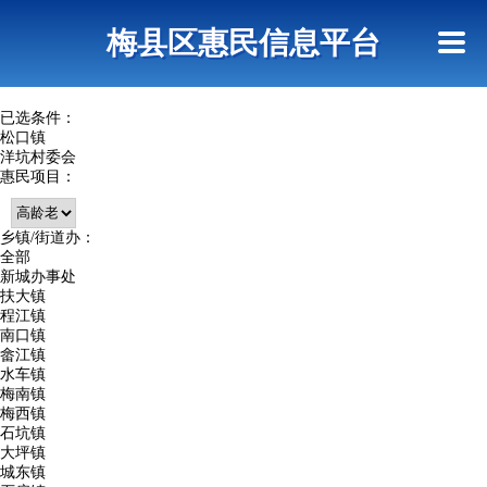
首页
惠民政策
网上信访
短信查询
梅县区惠民信息平台
查询指引
已选条件：
松口镇
洋坑村委会
惠民项目：
乡镇/街道办：
全部
新城办事处
扶大镇
程江镇
南口镇
畲江镇
水车镇
梅南镇
梅西镇
石坑镇
大坪镇
城东镇