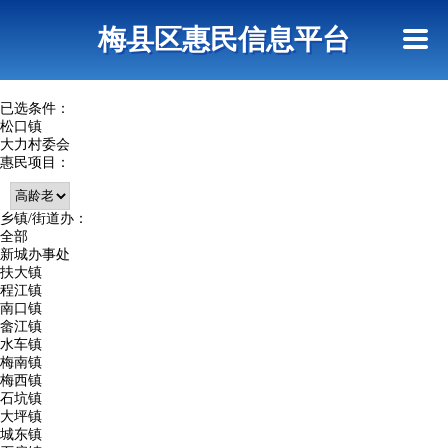
首页
惠民政策
网上信访
短信查询
梅县区惠民信息平台
查询指引
已选条件：
松口镇
大力村委会
惠民项目：
乡镇/街道办：
全部
新城办事处
扶大镇
程江镇
南口镇
畲江镇
水车镇
梅南镇
梅西镇
石坑镇
大坪镇
城东镇