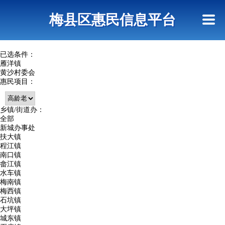
首页
惠民政策
网上信访
短信查询
梅县区惠民信息平台
查询指引
已选条件：
雁洋镇
黄沙村委会
惠民项目：
乡镇/街道办：
全部
新城办事处
扶大镇
程江镇
南口镇
畲江镇
水车镇
梅南镇
梅西镇
石坑镇
大坪镇
城东镇