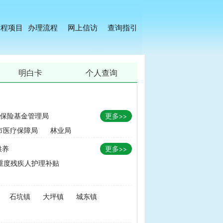
工程项目
办理流程
网上信访
查询指引
明白卡
个人查询
保险基金管理局
更多>>
市医疗保障局
林业局
供养
更多>>
重度残疾人护理补贴
金
|
畜牧品种改良经费
石坑镇
大坪镇
城东镇
无害化处理补助