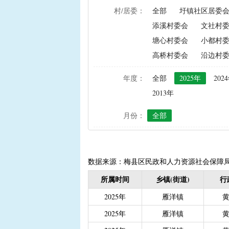
村/居委：
全部
圩镇社区居委
|
农资综合直补及种粮直补
添溪村委会
文社村
|
禁渔渔民生产生活补助
塘心村委会
小都村
|
“两不具备”贫困村庄搬
高桥村委会
沿边村
|
省定贫困村创建社会主
|
接生员和赤脚医生生活
年度：
全部
2025年
202
|
计划生育手术并发症人
2013年
|
计划生育家庭特别扶助（2
月份：
全部
|
城镇独生子女父母计划
|
义务教育阶段家庭经济
|
普通高中建档立卡和非
|
高中残疾学生免学杂费
数据来源：梅县区民政和人力资源社会保障
|
学前教育资助
|
建档
所属时间
乡镇(街道)
行
|
城乡居民保险养老金
|
2025年
雁洋镇
|
重度残疾人护理补贴（20
2025年
雁洋镇
|
南粤扶残助学工程（高