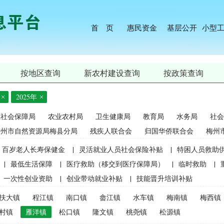
首 页
惠民资金
基层公开
小型
按地区查询
新农村建设查询
按政策查询
2025年
源社会保障局
农业农村局
卫生健康局
教育局
水务局
社会
梅州市自然资源局梅县分局
残疾人联合会
归国华侨联合会
梅州
百岁老人长寿保健金
|
灵活就业人员社会保险补贴
|
特困人员救助
|
最低生活保障
|
医疗救助（移交到医疗保障局）
|
临时救助
|
一次性创业资助
|
创业带动就业补贴
|
技能晋升培训补贴
生精准资助（2021年秋季学期起不再实施）
|
中等职业学校国家助学
扶大镇
程江镇
南口镇
畲江镇
水车镇
梅南镇
梅西镇
麦良种补贴（2015年更改为“耕地地力保护补贴”）
|
屠宰环节病害猪
村镇
雁洋镇
松口镇
隆文镇
桃尧镇
松源镇
补贴
|
生猪屠宰环节病害猪损失补贴