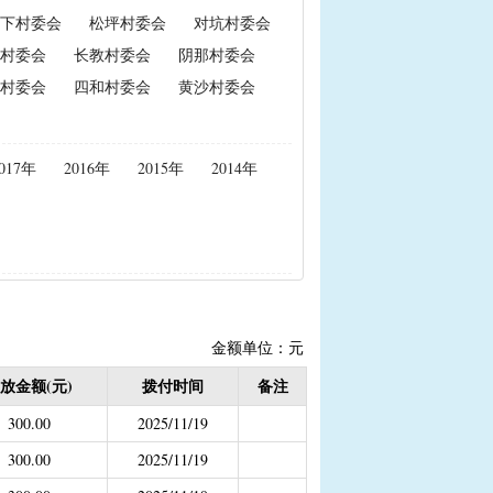
下村委会
松坪村委会
对坑村委会
政策性能繁母猪保险费补贴
村委会
长教村委会
阴那村委会
置补贴
|
耕地地力保护补贴
村委会
四和村委会
黄沙村委会
度公开）
017年
2016年
2015年
2014年
女结扎户奖励）
2020年按季度公开））
金
结束）
职业学校学生免学费补助
金额单位：元
持资金
放金额(元)
拨付时间
备注
300.00
2025/11/19
300.00
2025/11/19
，已移至民政局）