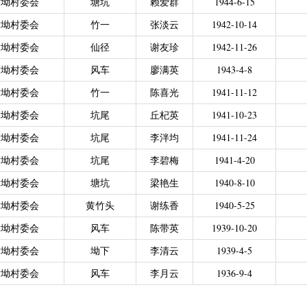
黄坳村委会
塘坑
赖爱群
1944-6-15
力残疾人缴纳城乡居民基本养老保险费
|
广东省贫困归侨扶贫救助专项
黄坳村委会
竹一
张淡云
1942-10-14
|
城乡居民医保零星报销
|
困难群众医疗救助
黄坳村委会
仙径
谢友珍
1942-11-26
2021年4月之前社保局公开的数据）
|
城乡居民医保零星报销（2021
偿专项资金
黄坳村委会
风车
廖满英
1943-4-8
黄坳村委会
竹一
陈喜光
1941-11-12
黄坳村委会
坑尾
丘杞英
1941-10-23
黄坳村委会
坑尾
李泮均
1941-11-24
黄坳村委会
坑尾
李碧梅
1941-4-20
黄坳村委会
塘坑
梁艳生
1940-8-10
黄坳村委会
黄竹头
谢练香
1940-5-25
黄坳村委会
风车
陈带英
1939-10-20
黄坳村委会
坳下
李清云
1939-4-5
黄坳村委会
风车
李月云
1936-9-4