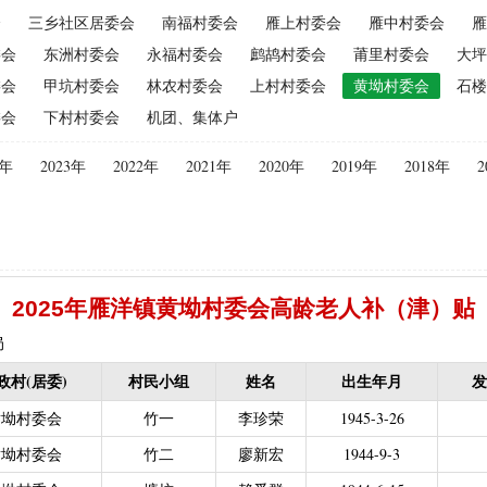
会
三乡社区居委会
南福村委会
雁上村委会
雁中村委会
雁
（2015年更改为“耕地地力保护补贴”）
|
优质后备母奶牛饲养补贴
|
委会
东洲村委会
永福村委会
鹧鸪村委会
莆里村委会
大坪
|
建档立卡贫困户
|
政策性家禽、生猪养殖保险保费补贴
|
农机购
委会
甲坑村委会
林农村委会
上村村委会
黄坳村委会
石楼
迁（已结束）
|
生猪规模化养殖场无害化处理补助
委会
下村村委会
机团、集体户
义新农村示范村建设项目计划表
|
农村部分计划生育家庭奖励
困难补助资金
|
城镇独生子女父母计划生育奖励（2013年至2020年按季
4年
2023年
2022年
2021年
2020年
2019年
2018年
2
员特别扶助
|
村卫生站医生补贴资金
|
计划生育家庭特别扶助
013年至2020年按季度公开）
|
农村计划生育节育奖励（农村纯生二
生育奖励
|
农村计划生育节育奖励（农村纯生二女结扎户奖励（2013年至
困难学生生活费补助
|
普通高中国家助学金
|
中等职业学校国家助学
2025年雁洋镇黄坳村委会高龄老人补（津）贴
建档立卡免学杂费补助
|
建档立卡学生免学费补助（2019至2021年，已
补助（合并到“普通高中建档立卡和非建档立卡免学杂费补助”）
|
中等
局
立卡学生生活费（2016年至2021年，已结束）
|
大中型水库移民后期扶
政村(居委)
村民小组
姓名
出生年月
发
农村危房改造
|
基本农田保护经济补偿
|
残疾人自主创业就业
黄坳村委会
竹一
李珍荣
1945-3-26
13年至2016年，已移至民政局）
|
重度残疾人医疗保险
黄坳村委会
竹二
廖新宏
1944-9-3
等教育阶段残疾学生补贴）
|
低保残疾人生活津贴（2013年至2016年