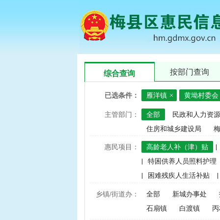
按部门查询
综合查询
已选条件：
雁洋镇
黄坳村委会
主管部门：
全部
民政和人力资
住房和城乡建设局
惠民项目：
高龄老人补（津）贴
|
|
特困供养人员照料护理
|
困难残疾人生活补贴
|
|
建档立卡家庭经济困难学
乡镇/街道办：
全部
新城办事处
|
中央财政水稻、玉米、小
石扇镇
白渡镇
丙
|
渔业捕捞和养殖业油价