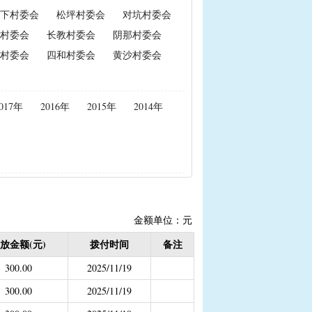
下村委会
松坪村委会
对坑村委会
政策性能繁母猪保险费补贴
村委会
长教村委会
阴那村委会
置补贴
|
耕地地力保护补贴
村委会
四和村委会
黄沙村委会
度公开）
017年
2016年
2015年
2014年
女结扎户奖励）
2020年按季度公开））
金
结束）
职业学校学生免学费补助
金额单位：元
持资金
放金额(元)
拨付时间
备注
300.00
2025/11/19
300.00
2025/11/19
，已移至民政局）