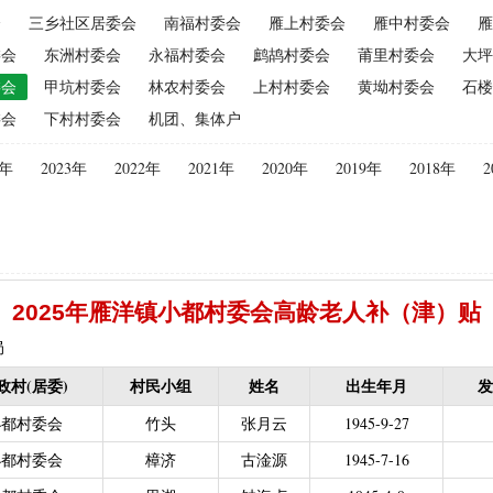
会
三乡社区居委会
南福村委会
雁上村委会
雁中村委会
雁
（2015年更改为“耕地地力保护补贴”）
|
优质后备母奶牛饲养补贴
|
委会
东洲村委会
永福村委会
鹧鸪村委会
莆里村委会
大坪
|
建档立卡贫困户
|
政策性家禽、生猪养殖保险保费补贴
|
农机购
委会
甲坑村委会
林农村委会
上村村委会
黄坳村委会
石楼
迁（已结束）
|
生猪规模化养殖场无害化处理补助
委会
下村村委会
机团、集体户
义新农村示范村建设项目计划表
|
农村部分计划生育家庭奖励
困难补助资金
|
城镇独生子女父母计划生育奖励（2013年至2020年按季
4年
2023年
2022年
2021年
2020年
2019年
2018年
2
员特别扶助
|
村卫生站医生补贴资金
|
计划生育家庭特别扶助
013年至2020年按季度公开）
|
农村计划生育节育奖励（农村纯生二
生育奖励
|
农村计划生育节育奖励（农村纯生二女结扎户奖励（2013年至
困难学生生活费补助
|
普通高中国家助学金
|
中等职业学校国家助学
2025年雁洋镇小都村委会高龄老人补（津）贴
建档立卡免学杂费补助
|
建档立卡学生免学费补助（2019至2021年，已
补助（合并到“普通高中建档立卡和非建档立卡免学杂费补助”）
|
中等
局
立卡学生生活费（2016年至2021年，已结束）
|
大中型水库移民后期扶
政村(居委)
村民小组
姓名
出生年月
发
农村危房改造
|
基本农田保护经济补偿
|
残疾人自主创业就业
小都村委会
竹头
张月云
1945-9-27
13年至2016年，已移至民政局）
|
重度残疾人医疗保险
小都村委会
樟济
古淦源
1945-7-16
等教育阶段残疾学生补贴）
|
低保残疾人生活津贴（2013年至2016年