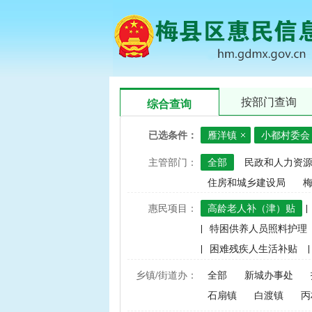
按部门查询
综合查询
已选条件：
雁洋镇
小都村委会
主管部门：
全部
民政和人力资
住房和城乡建设局
惠民项目：
高龄老人补（津）贴
|
|
特困供养人员照料护理
|
困难残疾人生活补贴
|
|
建档立卡家庭经济困难学
乡镇/街道办：
全部
新城办事处
|
中央财政水稻、玉米、小
石扇镇
白渡镇
丙
|
渔业捕捞和养殖业油价