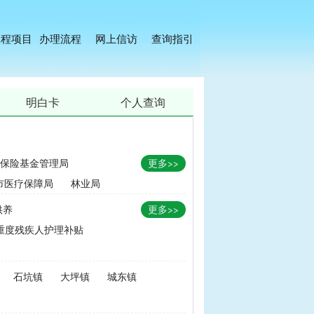
工程项目
办理流程
网上信访
查询指引
明白卡
个人查询
保险基金管理局
更多>>
市医疗保障局
林业局
供养
更多>>
重度残疾人护理补贴
金
|
畜牧品种改良经费
石坑镇
大坪镇
城东镇
无害化处理补助