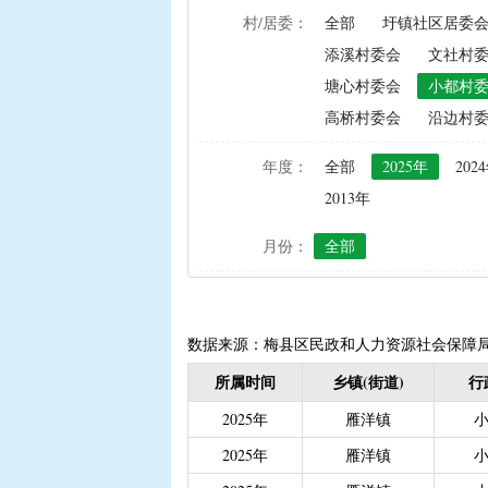
村/居委：
全部
圩镇社区居委
|
农资综合直补及种粮直补
添溪村委会
文社村
|
禁渔渔民生产生活补助
塘心村委会
小都村
|
“两不具备”贫困村庄搬
高桥村委会
沿边村
|
省定贫困村创建社会主
|
接生员和赤脚医生生活
年度：
全部
2025年
202
|
计划生育手术并发症人
2013年
|
计划生育家庭特别扶助（2
月份：
全部
|
城镇独生子女父母计划
|
义务教育阶段家庭经济
|
普通高中建档立卡和非
|
高中残疾学生免学杂费
数据来源：梅县区民政和人力资源社会保障
|
学前教育资助
|
建档
所属时间
乡镇(街道)
行
|
城乡居民保险养老金
|
2025年
雁洋镇
|
重度残疾人护理补贴（20
2025年
雁洋镇
|
南粤扶残助学工程（高