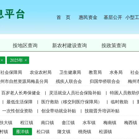
首 页
惠民资金
基层公开
小型
按地区查询
新农村建设查询
按政策查询
2025年
源社会保障局
农业农村局
卫生健康局
教育局
水务局
社会
梅州市自然资源局梅县分局
残疾人联合会
归国华侨联合会
梅州
百岁老人长寿保健金
|
灵活就业人员社会保险补贴
|
特困人员救助
|
最低生活保障
|
医疗救助（移交到医疗保障局）
|
临时救助
|
一次性创业资助
|
创业带动就业补贴
|
技能晋升培训补贴
生精准资助（2021年秋季学期起不再实施）
|
中等职业学校国家助学
扶大镇
程江镇
南口镇
畲江镇
水车镇
梅南镇
梅西镇
麦良种补贴（2015年更改为“耕地地力保护补贴”）
|
屠宰环节病害猪
村镇
雁洋镇
松口镇
隆文镇
桃尧镇
松源镇
补贴
|
生猪屠宰环节病害猪损失补贴