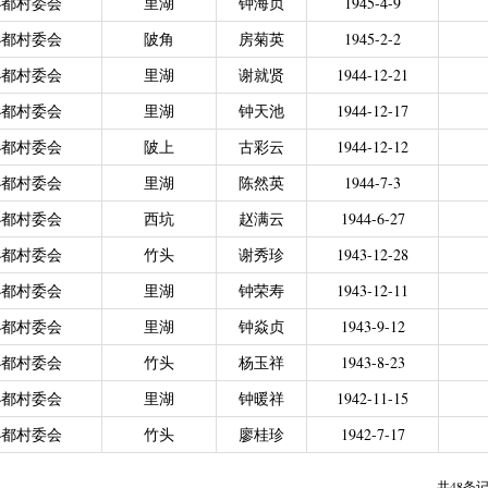
小都村委会
里湖
钟海贞
1945-4-9
力残疾人缴纳城乡居民基本养老保险费
|
广东省贫困归侨扶贫救助专项
小都村委会
陂角
房菊英
1945-2-2
|
城乡居民医保零星报销
|
困难群众医疗救助
小都村委会
里湖
谢就贤
1944-12-21
2021年4月之前社保局公开的数据）
|
城乡居民医保零星报销（2021
偿专项资金
小都村委会
里湖
钟天池
1944-12-17
小都村委会
陂上
古彩云
1944-12-12
小都村委会
里湖
陈然英
1944-7-3
小都村委会
西坑
赵满云
1944-6-27
小都村委会
竹头
谢秀珍
1943-12-28
小都村委会
里湖
钟荣寿
1943-12-11
小都村委会
里湖
钟焱贞
1943-9-12
小都村委会
竹头
杨玉祥
1943-8-23
小都村委会
里湖
钟暖祥
1942-11-15
小都村委会
竹头
廖桂珍
1942-7-17
共48条记录