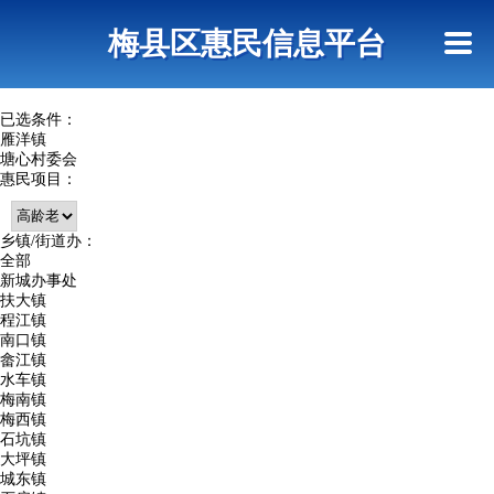
首页
惠民政策
网上信访
短信查询
梅县区惠民信息平台
查询指引
已选条件：
雁洋镇
塘心村委会
惠民项目：
乡镇/街道办：
全部
新城办事处
扶大镇
程江镇
南口镇
畲江镇
水车镇
梅南镇
梅西镇
石坑镇
大坪镇
城东镇