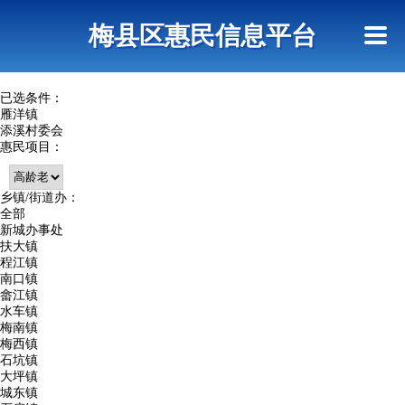
首页
惠民政策
网上信访
短信查询
梅县区惠民信息平台
查询指引
已选条件：
雁洋镇
添溪村委会
惠民项目：
乡镇/街道办：
全部
新城办事处
扶大镇
程江镇
南口镇
畲江镇
水车镇
梅南镇
梅西镇
石坑镇
大坪镇
城东镇