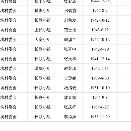
对坑村委会
径子小组
张彩莲
1944-12-28
力残疾人缴纳城乡居民基本养老保险费
|
广东省贫困归侨扶贫救助专项
对坑村委会
横圳小组
房碧霞
1944-8-7
|
城乡居民医保零星报销
|
困难群众医疗救助
对坑村委会
长联小组
刘荣发
1942-10-12
2021年4月之前社保局公开的数据）
|
城乡居民医保零星报销（2021
偿专项资金
对坑村委会
上长小组
范贵招
1943-6-12
对坑村委会
大窝小组
谢溪兰
1942-10-12
对坑村委会
长联小组
张富中
1942-9-19
对坑村委会
长联小组
张天祥
1941-12-14
对坑村委会
璜坑小组
赖荣珍
1942-1-11
对坑村委会
长联小组
古琼娇
1939-8-30
对坑村委会
长联小组
杨清云
1931-10-10
对坑村委会
长联小组
廖春妹
1934-9-8
对坑村委会
长联小组
张庆祥
1934-6-27
对坑村委会
长联小组
李添妹
1935-11-20