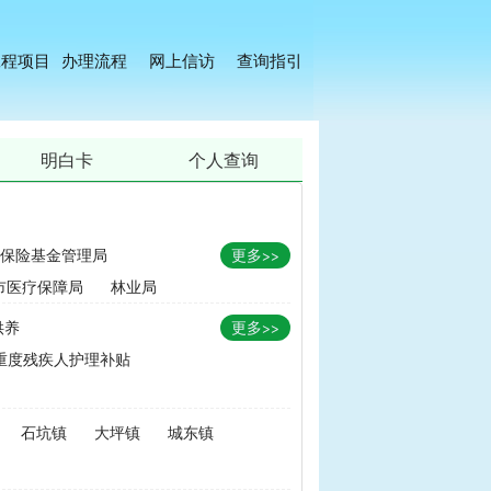
工程项目
办理流程
网上信访
查询指引
明白卡
个人查询
保险基金管理局
更多>>
市医疗保障局
林业局
供养
更多>>
重度残疾人护理补贴
金
|
畜牧品种改良经费
石坑镇
大坪镇
城东镇
无害化处理补助