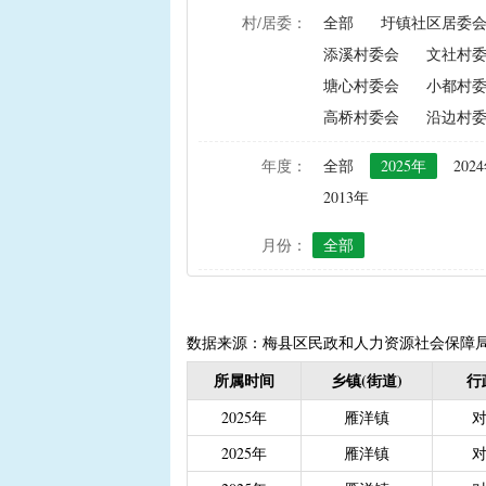
村/居委：
全部
圩镇社区居委
|
农资综合直补及种粮直补
添溪村委会
文社村
|
禁渔渔民生产生活补助
塘心村委会
小都村
|
“两不具备”贫困村庄搬
高桥村委会
沿边村
|
省定贫困村创建社会主
|
接生员和赤脚医生生活
年度：
全部
2025年
202
|
计划生育手术并发症人
2013年
|
计划生育家庭特别扶助（2
月份：
全部
|
城镇独生子女父母计划
|
义务教育阶段家庭经济
|
普通高中建档立卡和非
|
高中残疾学生免学杂费
数据来源：梅县区民政和人力资源社会保障
|
学前教育资助
|
建档
所属时间
乡镇(街道)
行
|
城乡居民保险养老金
|
2025年
雁洋镇
|
重度残疾人护理补贴（20
2025年
雁洋镇
|
南粤扶残助学工程（高