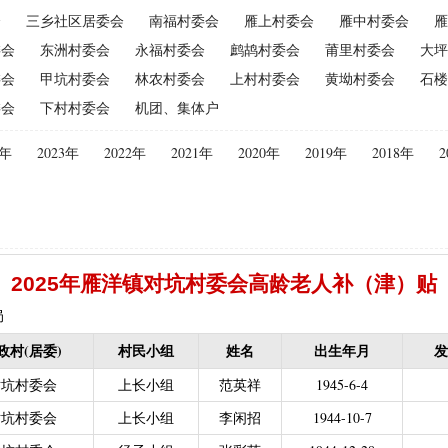
会
三乡社区居委会
南福村委会
雁上村委会
雁中村委会
雁
（2015年更改为“耕地地力保护补贴”）
|
优质后备母奶牛饲养补贴
|
委会
东洲村委会
永福村委会
鹧鸪村委会
莆里村委会
大坪
|
建档立卡贫困户
|
政策性家禽、生猪养殖保险保费补贴
|
农机购
委会
甲坑村委会
林农村委会
上村村委会
黄坳村委会
石楼
迁（已结束）
|
生猪规模化养殖场无害化处理补助
委会
下村村委会
机团、集体户
义新农村示范村建设项目计划表
|
农村部分计划生育家庭奖励
困难补助资金
|
城镇独生子女父母计划生育奖励（2013年至2020年按季
4年
2023年
2022年
2021年
2020年
2019年
2018年
2
员特别扶助
|
村卫生站医生补贴资金
|
计划生育家庭特别扶助
013年至2020年按季度公开）
|
农村计划生育节育奖励（农村纯生二
生育奖励
|
农村计划生育节育奖励（农村纯生二女结扎户奖励（2013年至
困难学生生活费补助
|
普通高中国家助学金
|
中等职业学校国家助学
2025年雁洋镇对坑村委会高龄老人补（津）贴
建档立卡免学杂费补助
|
建档立卡学生免学费补助（2019至2021年，已
补助（合并到“普通高中建档立卡和非建档立卡免学杂费补助”）
|
中等
局
立卡学生生活费（2016年至2021年，已结束）
|
大中型水库移民后期扶
政村(居委)
村民小组
姓名
出生年月
发
农村危房改造
|
基本农田保护经济补偿
|
残疾人自主创业就业
对坑村委会
上长小组
范英祥
1945-6-4
13年至2016年，已移至民政局）
|
重度残疾人医疗保险
对坑村委会
上长小组
李闲招
1944-10-7
等教育阶段残疾学生补贴）
|
低保残疾人生活津贴（2013年至2016年