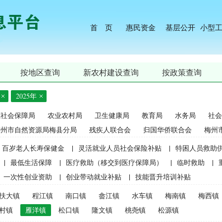
首 页
惠民资金
基层公开
小型
按地区查询
新农村建设查询
按政策查询
2025年
源社会保障局
农业农村局
卫生健康局
教育局
水务局
社会
梅州市自然资源局梅县分局
残疾人联合会
归国华侨联合会
梅州
百岁老人长寿保健金
|
灵活就业人员社会保险补贴
|
特困人员救助
|
最低生活保障
|
医疗救助（移交到医疗保障局）
|
临时救助
|
一次性创业资助
|
创业带动就业补贴
|
技能晋升培训补贴
生精准资助（2021年秋季学期起不再实施）
|
中等职业学校国家助学
扶大镇
程江镇
南口镇
畲江镇
水车镇
梅南镇
梅西镇
麦良种补贴（2015年更改为“耕地地力保护补贴”）
|
屠宰环节病害猪
村镇
雁洋镇
松口镇
隆文镇
桃尧镇
松源镇
补贴
|
生猪屠宰环节病害猪损失补贴