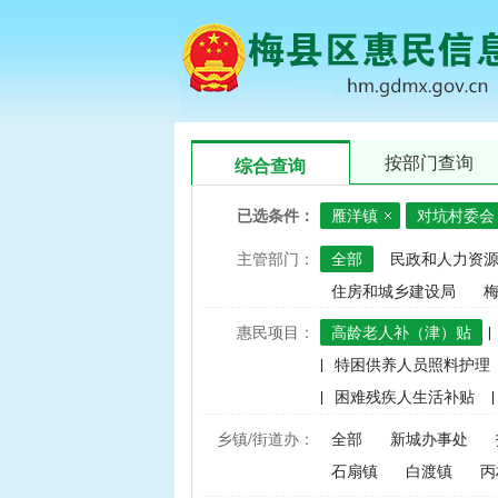
按部门查询
综合查询
已选条件：
雁洋镇
对坑村委会
主管部门：
全部
民政和人力资
住房和城乡建设局
惠民项目：
高龄老人补（津）贴
|
|
特困供养人员照料护理
|
困难残疾人生活补贴
|
|
建档立卡家庭经济困难学
乡镇/街道办：
全部
新城办事处
|
中央财政水稻、玉米、小
石扇镇
白渡镇
丙
|
渔业捕捞和养殖业油价