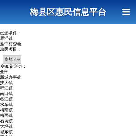
首页
惠民政策
网上信访
短信查询
梅县区惠民信息平台
查询指引
已选条件：
雁洋镇
雁中村委会
惠民项目：
乡镇/街道办：
全部
新城办事处
扶大镇
程江镇
南口镇
畲江镇
水车镇
梅南镇
梅西镇
石坑镇
大坪镇
城东镇