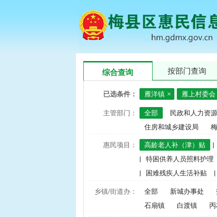
按部门查询
综合查询
已选条件：
雁洋镇
雁上村委会
主管部门：
全部
民政和人力资
住房和城乡建设局
惠民项目：
高龄老人补（津）贴
|
|
特困供养人员照料护理
|
困难残疾人生活补贴
|
|
建档立卡家庭经济困难学
乡镇/街道办：
全部
新城办事处
|
中央财政水稻、玉米、小
石扇镇
白渡镇
丙
|
渔业捕捞和养殖业油价