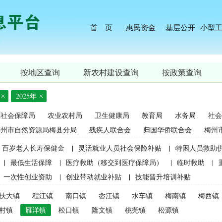
首 页
惠民资金
基层公开
小型
按地区查询
新农村建设查询
按政策查询
2025年
源社会保障局
农业农村局
卫生健康局
教育局
水务局
社会
梅州市自然资源局梅县分局
残疾人联合会
归国华侨联合会
梅州
百岁老人长寿保健金
|
灵活就业人员社会保险补贴
|
特困人员救助
|
最低生活保障
|
医疗救助（移交到医疗保障局）
|
临时救助
|
一次性创业资助
|
创业带动就业补贴
|
技能晋升培训补贴
生精准资助（2021年秋季学期起不再实施）
|
中等职业学校国家助学
扶大镇
程江镇
南口镇
畲江镇
水车镇
梅南镇
梅西镇
麦良种补贴（2015年更改为“耕地地力保护补贴”）
|
屠宰环节病害猪
村镇
雁洋镇
松口镇
隆文镇
桃尧镇
松源镇
补贴
|
生猪屠宰环节病害猪损失补贴