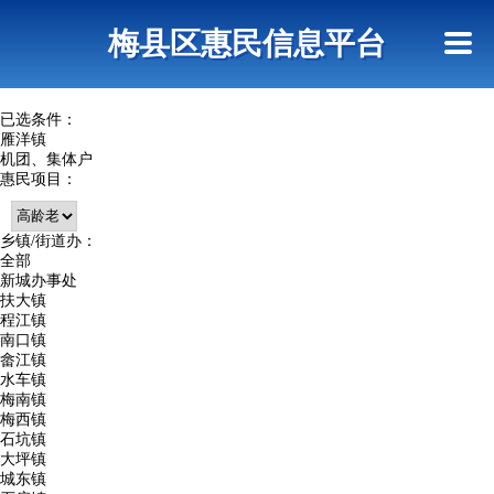
首页
惠民政策
网上信访
短信查询
梅县区惠民信息平台
查询指引
已选条件：
雁洋镇
机团、集体户
惠民项目：
乡镇/街道办：
全部
新城办事处
扶大镇
程江镇
南口镇
畲江镇
水车镇
梅南镇
梅西镇
石坑镇
大坪镇
城东镇