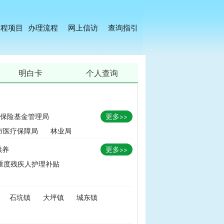
工程项目
办理流程
网上信访
查询指引
明白卡
个人查询
保险基金管理局
更多>>
市医疗保障局
林业局
供养
更多>>
重度残疾人护理补贴
金
|
畜牧品种改良经费
石坑镇
大坪镇
城东镇
无害化处理补助