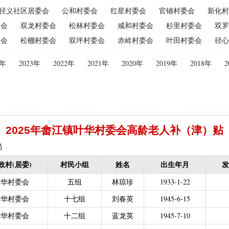
径义社区居委会
公和村委会
红星村委会
官铺村委会
新化村
（2015年更改为“耕地地力保护补贴”）
|
优质后备母奶牛饲养补贴
|
委会
双龙村委会
松林村委会
咸和村委会
杉里村委会
双罗
|
建档立卡贫困户
|
政策性家禽、生猪养殖保险保费补贴
|
农机购
委会
松棚村委会
双坪村委会
赤岭村委会
叶田村委会
径心
迁（已结束）
|
生猪规模化养殖场无害化处理补助
义新农村示范村建设项目计划表
|
农村部分计划生育家庭奖励
4年
2023年
2022年
2021年
2020年
2019年
2018年
2
困难补助资金
|
城镇独生子女父母计划生育奖励（2013年至2020年按季
员特别扶助
|
村卫生站医生补贴资金
|
计划生育家庭特别扶助
013年至2020年按季度公开）
|
农村计划生育节育奖励（农村纯生二
生育奖励
|
农村计划生育节育奖励（农村纯生二女结扎户奖励（2013年至
2025年畲江镇叶华村委会高龄老人补（津）贴
困难学生生活费补助
|
普通高中国家助学金
|
中等职业学校国家助学
建档立卡免学杂费补助
|
建档立卡学生免学费补助（2019至2021年，已
局
补助（合并到“普通高中建档立卡和非建档立卡免学杂费补助”）
|
中等
政村(居委)
村民小组
姓名
出生年月
发
立卡学生生活费（2016年至2021年，已结束）
|
大中型水库移民后期扶
叶华村委会
五组
林琼珍
1933-1-22
农村危房改造
|
基本农田保护经济补偿
|
残疾人自主创业就业
叶华村委会
十七组
刘春英
1945-6-15
13年至2016年，已移至民政局）
|
重度残疾人医疗保险
叶华村委会
十二组
蓝龙英
1945-7-10
等教育阶段残疾学生补贴）
|
低保残疾人生活津贴（2013年至2016年