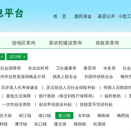
首 页
惠民资金
基层公开
小型
按地区查询
新农村建设查询
按政策查询
2025年
源社会保障局
农业农村局
卫生健康局
教育局
水务局
社会
梅州市自然资源局梅县分局
残疾人联合会
归国华侨联合会
梅州
百岁老人长寿保健金
|
灵活就业人员社会保险补贴
|
特困人员救助
|
最低生活保障
|
医疗救助（移交到医疗保障局）
|
临时救助
|
一次性创业资助
|
创业带动就业补贴
|
技能晋升培训补贴
生精准资助（2021年秋季学期起不再实施）
|
中等职业学校国家助学
扶大镇
程江镇
南口镇
畲江镇
水车镇
梅南镇
梅西镇
麦良种补贴（2015年更改为“耕地地力保护补贴”）
|
屠宰环节病害猪
村镇
雁洋镇
松口镇
隆文镇
桃尧镇
松源镇
补贴
|
生猪屠宰环节病害猪损失补贴