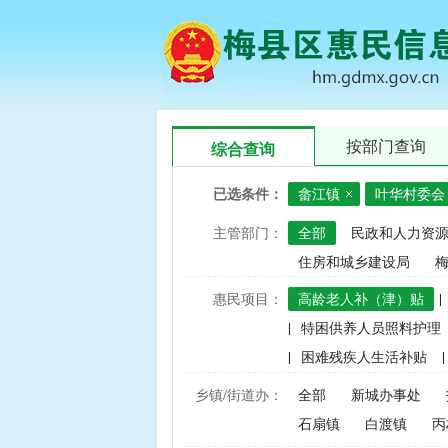
按部门查询
综合查询
已选条件：
畲江镇
叶华村委会
主管部门：
全部
民政和人力资
住房和城乡建设局
惠民项目：
高龄老人补（津）贴
|
|
特困供养人员照料护理
|
困难残疾人生活补贴
|
|
建档立卡家庭经济困难学
乡镇/街道办：
全部
新城办事处
|
中央财政水稻、玉米、小
石扇镇
白渡镇
丙
|
渔业捕捞和养殖业油价