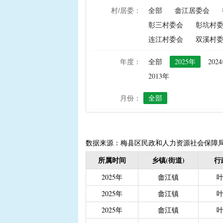
村/居委：
全部
畲江居委会
|
农资综合直补及种粮直补
彰三村委会
彰坑村
|
禁渔渔民生产生活补助
连江村委会
双溪村
|
“两不具备”贫困村庄搬
|
省定贫困村创建社会主
年度：
全部
2025年
202
|
接生员和赤脚医生生活
2013年
|
计划生育手术并发症人
月份：
全部
|
计划生育家庭特别扶助（2
|
城镇独生子女父母计划
|
义务教育阶段家庭经济
|
普通高中建档立卡和非
数据来源：梅县区民政和人力资源社会保障
|
高中残疾学生免学杂费
所属时间
乡镇(街道)
行
|
学前教育资助
|
建档
2025年
畲江镇
|
城乡居民保险养老金
|
2025年
畲江镇
|
重度残疾人护理补贴（20
2025年
畲江镇
|
南粤扶残助学工程（高