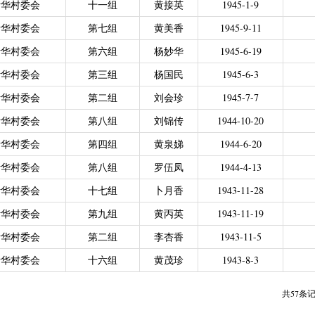
叶华村委会
十一组
黄接英
1945-1-9
力残疾人缴纳城乡居民基本养老保险费
|
广东省贫困归侨扶贫救助专项
叶华村委会
第七组
黄美香
1945-9-11
|
城乡居民医保零星报销
|
困难群众医疗救助
2021年4月之前社保局公开的数据）
|
城乡居民医保零星报销（2021
叶华村委会
第六组
杨妙华
1945-6-19
偿专项资金
叶华村委会
第三组
杨国民
1945-6-3
叶华村委会
第二组
刘会珍
1945-7-7
叶华村委会
第八组
刘锦传
1944-10-20
叶华村委会
第四组
黄泉娣
1944-6-20
叶华村委会
第八组
罗伍凤
1944-4-13
叶华村委会
十七组
卜月香
1943-11-28
叶华村委会
第九组
黄丙英
1943-11-19
叶华村委会
第二组
李杏香
1943-11-5
叶华村委会
十六组
黄茂珍
1943-8-3
共57条记录