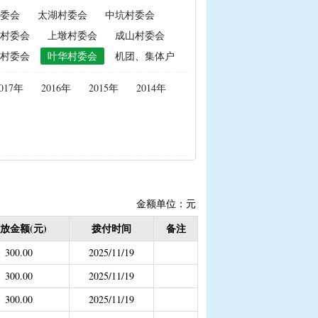
委会
太湖村委会
中坑村委会
政策性能繁母猪保险费补贴
村委会
上墩村委会
成山村委会
置补贴
|
耕地地力保护补贴
村委会
叶华村委会
机团、集体户
017年
2016年
2015年
2014年
度公开）
女结扎户奖励）
2020年按季度公开））
金
结束）
金额单位：元
职业学校学生免学费补助
放金额(元)
拨付时间
备注
持资金
300.00
2025/11/19
300.00
2025/11/19
300.00
2025/11/19
，已移至民政局）