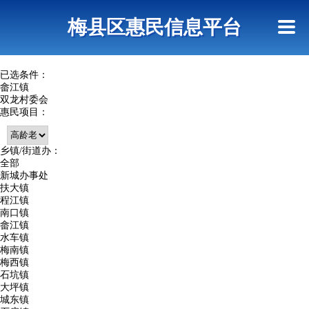
首页
惠民政策
网上信访
短信查询
梅县区惠民信息平台
查询指引
已选条件：
畲江镇
双龙村委会
惠民项目：
乡镇/街道办：
全部
新城办事处
扶大镇
程江镇
南口镇
畲江镇
水车镇
梅南镇
梅西镇
石坑镇
大坪镇
城东镇