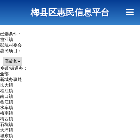
首页
惠民政策
网上信访
短信查询
梅县区惠民信息平台
查询指引
已选条件：
畲江镇
彰坑村委会
惠民项目：
乡镇/街道办：
全部
新城办事处
扶大镇
程江镇
南口镇
畲江镇
水车镇
梅南镇
梅西镇
石坑镇
大坪镇
城东镇