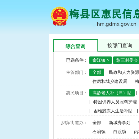
按部门查询
综合查询
已选条件：
畲江镇
彰三村委会
主管部门：
全部
民政和人力资
住房和城乡建设局
惠民项目：
高龄老人补（津）贴
|
|
特困供养人员照料护理
|
困难残疾人生活补贴
|
|
建档立卡家庭经济困难学
乡镇/街道办：
全部
新城办事处
|
中央财政水稻、玉米、小
石扇镇
白渡镇
丙
|
渔业捕捞和养殖业油价