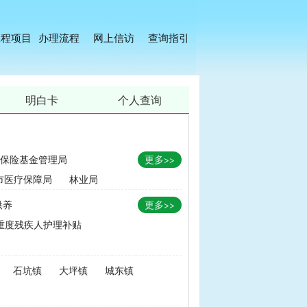
工程项目
办理流程
网上信访
查询指引
明白卡
个人查询
保险基金管理局
更多>>
市医疗保障局
林业局
供养
更多>>
重度残疾人护理补贴
金
|
畜牧品种改良经费
石坑镇
大坪镇
城东镇
无害化处理补助