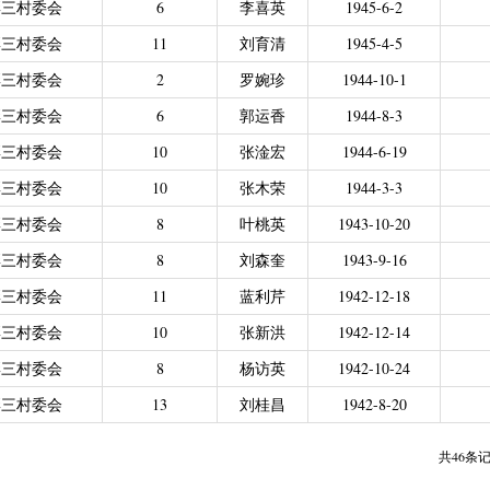
彰三村委会
6
李喜英
1945-6-2
力残疾人缴纳城乡居民基本养老保险费
|
广东省贫困归侨扶贫救助专项
彰三村委会
11
刘育清
1945-4-5
|
城乡居民医保零星报销
|
困难群众医疗救助
2021年4月之前社保局公开的数据）
|
城乡居民医保零星报销（2021
彰三村委会
2
罗婉珍
1944-10-1
偿专项资金
彰三村委会
6
郭运香
1944-8-3
彰三村委会
10
张淦宏
1944-6-19
彰三村委会
10
张木荣
1944-3-3
彰三村委会
8
叶桃英
1943-10-20
彰三村委会
8
刘森奎
1943-9-16
彰三村委会
11
蓝利芹
1942-12-18
彰三村委会
10
张新洪
1942-12-14
彰三村委会
8
杨访英
1942-10-24
彰三村委会
13
刘桂昌
1942-8-20
共46条记录