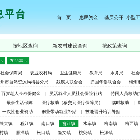
首 页
惠民资金
基层公开
小型
按地区查询
新农村建设查询
按政策查询
2025年
源社会保障局
农业农村局
卫生健康局
教育局
水务局
社会
梅州市自然资源局梅县分局
残疾人联合会
归国华侨联合会
梅州
百岁老人长寿保健金
|
灵活就业人员社会保险补贴
|
特困人员救助
|
最低生活保障
|
医疗救助（移交到医疗保障局）
|
临时救助
|
一次性创业资助
|
创业带动就业补贴
|
技能晋升培训补贴
生精准资助（2021年秋季学期起不再实施）
|
中等职业学校国家助学
扶大镇
程江镇
南口镇
畲江镇
水车镇
梅南镇
梅西镇
麦良种补贴（2015年更改为“耕地地力保护补贴”）
|
屠宰环节病害猪
村镇
雁洋镇
松口镇
隆文镇
桃尧镇
松源镇
补贴
|
生猪屠宰环节病害猪损失补贴