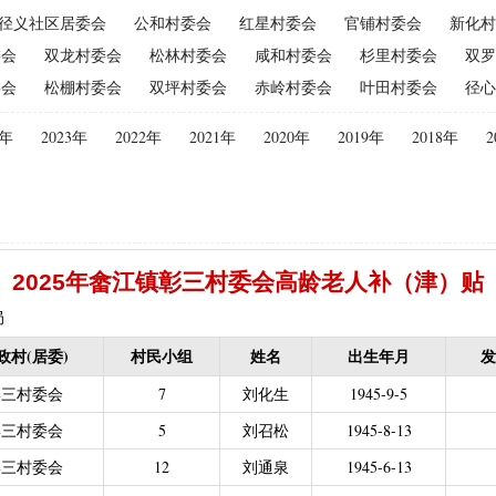
径义社区居委会
公和村委会
红星村委会
官铺村委会
新化村
（2015年更改为“耕地地力保护补贴”）
|
优质后备母奶牛饲养补贴
|
委会
双龙村委会
松林村委会
咸和村委会
杉里村委会
双罗
|
建档立卡贫困户
|
政策性家禽、生猪养殖保险保费补贴
|
农机购
委会
松棚村委会
双坪村委会
赤岭村委会
叶田村委会
径心
迁（已结束）
|
生猪规模化养殖场无害化处理补助
义新农村示范村建设项目计划表
|
农村部分计划生育家庭奖励
4年
2023年
2022年
2021年
2020年
2019年
2018年
2
困难补助资金
|
城镇独生子女父母计划生育奖励（2013年至2020年按季
员特别扶助
|
村卫生站医生补贴资金
|
计划生育家庭特别扶助
013年至2020年按季度公开）
|
农村计划生育节育奖励（农村纯生二
生育奖励
|
农村计划生育节育奖励（农村纯生二女结扎户奖励（2013年至
2025年畲江镇彰三村委会高龄老人补（津）贴
困难学生生活费补助
|
普通高中国家助学金
|
中等职业学校国家助学
建档立卡免学杂费补助
|
建档立卡学生免学费补助（2019至2021年，已
局
补助（合并到“普通高中建档立卡和非建档立卡免学杂费补助”）
|
中等
政村(居委)
村民小组
姓名
出生年月
发
立卡学生生活费（2016年至2021年，已结束）
|
大中型水库移民后期扶
彰三村委会
7
刘化生
1945-9-5
农村危房改造
|
基本农田保护经济补偿
|
残疾人自主创业就业
彰三村委会
5
刘召松
1945-8-13
13年至2016年，已移至民政局）
|
重度残疾人医疗保险
彰三村委会
12
刘通泉
1945-6-13
等教育阶段残疾学生补贴）
|
低保残疾人生活津贴（2013年至2016年