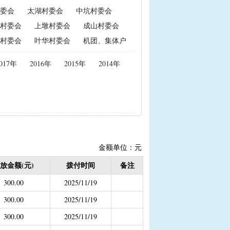
委会
太湖村委会
中坑村委会
政策性能繁母猪保险费补贴
村委会
上墩村委会
成山村委会
置补贴
|
耕地地力保护补贴
村委会
叶华村委会
机团、集体户
017年
2016年
2015年
2014年
度公开）
女结扎户奖励）
2020年按季度公开））
金
结束）
金额单位：元
职业学校学生免学费补助
放金额(元)
拨付时间
备注
持资金
300.00
2025/11/19
300.00
2025/11/19
300.00
2025/11/19
，已移至民政局）