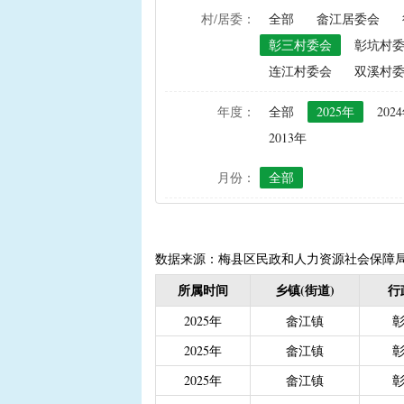
村/居委：
全部
畲江居委会
|
农资综合直补及种粮直补
彰三村委会
彰坑村
|
禁渔渔民生产生活补助
连江村委会
双溪村
|
“两不具备”贫困村庄搬
|
省定贫困村创建社会主
年度：
全部
2025年
202
|
接生员和赤脚医生生活
2013年
|
计划生育手术并发症人
月份：
全部
|
计划生育家庭特别扶助（2
|
城镇独生子女父母计划
|
义务教育阶段家庭经济
|
普通高中建档立卡和非
数据来源：梅县区民政和人力资源社会保障
|
高中残疾学生免学杂费
所属时间
乡镇(街道)
行
|
学前教育资助
|
建档
2025年
畲江镇
|
城乡居民保险养老金
|
2025年
畲江镇
|
重度残疾人护理补贴（20
2025年
畲江镇
|
南粤扶残助学工程（高