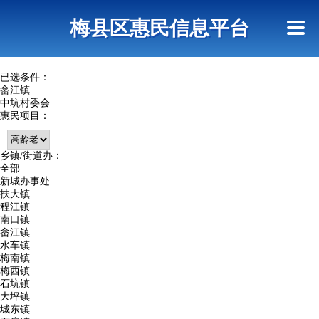
首页
惠民政策
网上信访
短信查询
梅县区惠民信息平台
查询指引
已选条件：
畲江镇
中坑村委会
惠民项目：
乡镇/街道办：
全部
新城办事处
扶大镇
程江镇
南口镇
畲江镇
水车镇
梅南镇
梅西镇
石坑镇
大坪镇
城东镇