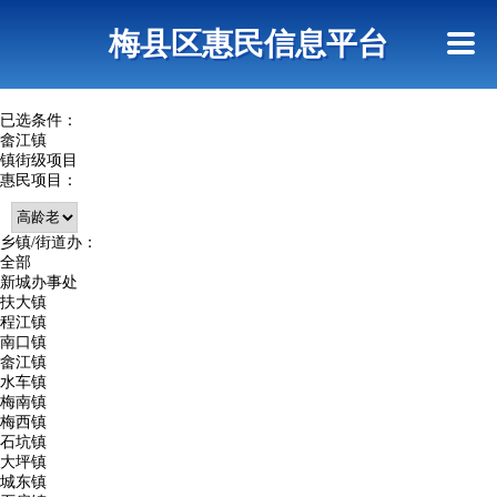
首页
惠民政策
网上信访
短信查询
梅县区惠民信息平台
查询指引
已选条件：
畲江镇
镇街级项目
惠民项目：
乡镇/街道办：
全部
新城办事处
扶大镇
程江镇
南口镇
畲江镇
水车镇
梅南镇
梅西镇
石坑镇
大坪镇
城东镇