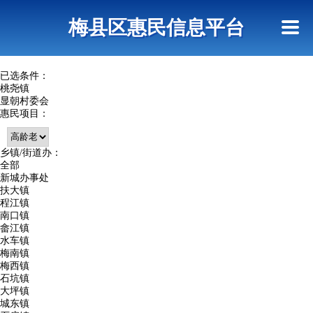
首页
惠民政策
网上信访
短信查询
梅县区惠民信息平台
查询指引
已选条件：
桃尧镇
显朝村委会
惠民项目：
乡镇/街道办：
全部
新城办事处
扶大镇
程江镇
南口镇
畲江镇
水车镇
梅南镇
梅西镇
石坑镇
大坪镇
城东镇