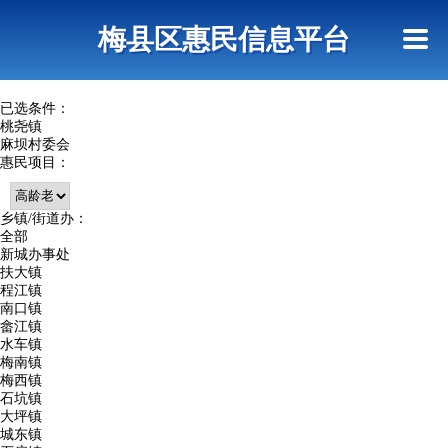
首页
惠民政策
网上信访
短信查询
梅县区惠民信息平台
查询指引
已选条件：
桃尧镇
麻坝村委会
惠民项目：
乡镇/街道办：
全部
新城办事处
扶大镇
程江镇
南口镇
畲江镇
水车镇
梅南镇
梅西镇
石坑镇
大坪镇
城东镇