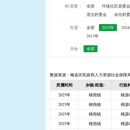
村/居委：
全部
圩镇社区居委
|
农资综合直补及种粮直补
澄沆村委会
余坑村
|
禁渔渔民生产生活补助
|
“两不具备”贫困村庄搬
年度：
全部
2025年
202
|
省定贫困村创建社会主
2013年
|
接生员和赤脚医生生活
月份：
全部
|
计划生育手术并发症人
|
计划生育家庭特别扶助（2
|
城镇独生子女父母计划
|
义务教育阶段家庭经济
数据来源：梅县区民政和人力资源社会保障
|
普通高中建档立卡和非
所属时间
乡镇(街道)
行政村
|
高中残疾学生免学杂费
2025年
桃尧镇
桃源
|
学前教育资助
|
建档
2025年
桃尧镇
桃源
|
城乡居民保险养老金
|
2025年
桃尧镇
桃源
|
重度残疾人护理补贴（20
2025年
桃尧镇
桃源
|
南粤扶残助学工程（高