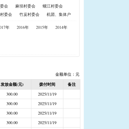
委会
麻坝村委会
螺江村委会
政策性能繁母猪保险费补贴
村委会
竹岌村委会
机团、集体户
置补贴
|
耕地地力保护补贴
017年
2016年
2015年
2014年
度公开）
女结扎户奖励）
2020年按季度公开））
金
金额单位：元
结束）
发放金额(元)
拨付时间
备注
职业学校学生免学费补助
300.00
2025/11/19
持资金
300.00
2025/11/19
300.00
2025/11/19
300.00
2025/11/19
，已移至民政局）