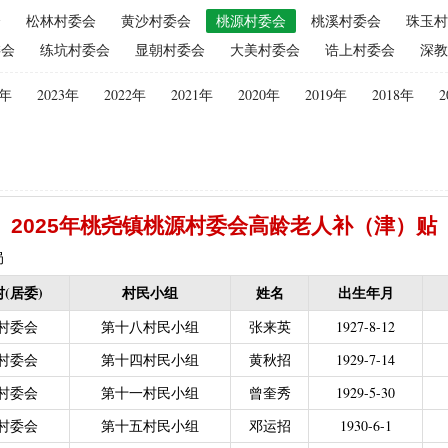
会
松林村委会
黄沙村委会
桃源村委会
桃溪村委会
珠玉村
（2015年更改为“耕地地力保护补贴”）
|
优质后备母奶牛饲养补贴
|
委会
练坑村委会
显朝村委会
大美村委会
诰上村委会
深教
|
建档立卡贫困户
|
政策性家禽、生猪养殖保险保费补贴
|
农机购
迁（已结束）
|
生猪规模化养殖场无害化处理补助
4年
2023年
2022年
2021年
2020年
2019年
2018年
2
义新农村示范村建设项目计划表
|
农村部分计划生育家庭奖励
困难补助资金
|
城镇独生子女父母计划生育奖励（2013年至2020年按季
员特别扶助
|
村卫生站医生补贴资金
|
计划生育家庭特别扶助
013年至2020年按季度公开）
|
农村计划生育节育奖励（农村纯生二
2025年桃尧镇桃源村委会高龄老人补（津）贴
生育奖励
|
农村计划生育节育奖励（农村纯生二女结扎户奖励（2013年至
困难学生生活费补助
|
普通高中国家助学金
|
中等职业学校国家助学
局
建档立卡免学杂费补助
|
建档立卡学生免学费补助（2019至2021年，已
(居委)
村民小组
姓名
出生年月
补助（合并到“普通高中建档立卡和非建档立卡免学杂费补助”）
|
中等
村委会
第十八村民小组
张来英
1927-8-12
立卡学生生活费（2016年至2021年，已结束）
|
大中型水库移民后期扶
村委会
第十四村民小组
黄秋招
1929-7-14
农村危房改造
|
基本农田保护经济补偿
|
残疾人自主创业就业
村委会
第十一村民小组
曾奎秀
1929-5-30
13年至2016年，已移至民政局）
|
重度残疾人医疗保险
村委会
第十五村民小组
邓运招
1930-6-1
等教育阶段残疾学生补贴）
|
低保残疾人生活津贴（2013年至2016年