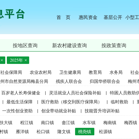
首 页
惠民资金
基层公开
小型
按地区查询
新农村建设查询
按政策查询
2025年
源社会保障局
农业农村局
卫生健康局
教育局
水务局
社会
梅州市自然资源局梅县分局
残疾人联合会
归国华侨联合会
梅州
百岁老人长寿保健金
|
灵活就业人员社会保险补贴
|
特困人员救助
|
最低生活保障
|
医疗救助（移交到医疗保障局）
|
临时救助
|
一次性创业资助
|
创业带动就业补贴
|
技能晋升培训补贴
生精准资助（2021年秋季学期起不再实施）
|
中等职业学校国家助学
扶大镇
程江镇
南口镇
畲江镇
水车镇
梅南镇
梅西镇
麦良种补贴（2015年更改为“耕地地力保护补贴”）
|
屠宰环节病害猪
村镇
雁洋镇
松口镇
隆文镇
桃尧镇
松源镇
补贴
|
生猪屠宰环节病害猪损失补贴