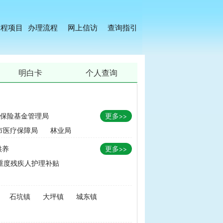
工程项目
办理流程
网上信访
查询指引
明白卡
个人查询
保险基金管理局
更多>>
市医疗保障局
林业局
供养
更多>>
重度残疾人护理补贴
金
|
畜牧品种改良经费
石坑镇
大坪镇
城东镇
无害化处理补助