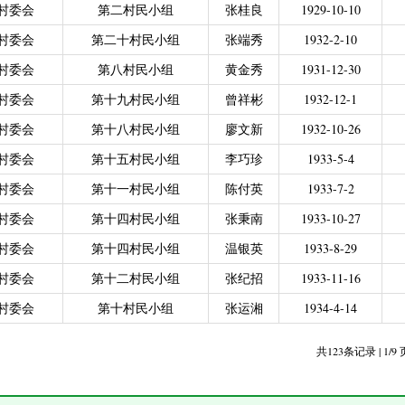
村委会
第二村民小组
张桂良
1929-10-10
力残疾人缴纳城乡居民基本养老保险费
|
广东省贫困归侨扶贫救助专项
|
城乡居民医保零星报销
|
困难群众医疗救助
村委会
第二十村民小组
张端秀
1932-2-10
2021年4月之前社保局公开的数据）
|
城乡居民医保零星报销（2021
村委会
第八村民小组
黄金秀
1931-12-30
偿专项资金
村委会
第十九村民小组
曾祥彬
1932-12-1
村委会
第十八村民小组
廖文新
1932-10-26
村委会
第十五村民小组
李巧珍
1933-5-4
村委会
第十一村民小组
陈付英
1933-7-2
村委会
第十四村民小组
张秉南
1933-10-27
村委会
第十四村民小组
温银英
1933-8-29
村委会
第十二村民小组
张纪招
1933-11-16
村委会
第十村民小组
张运湘
1934-4-14
共123条记录 | 1/9