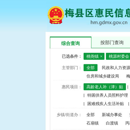
按部门查询
综合查询
已选条件：
桃尧镇
桃源村委会
主管部门：
全部
民政和人力资
住房和城乡建设局
惠民项目：
高龄老人补（津）贴
|
|
特困供养人员照料护理
|
困难残疾人生活补贴
|
|
建档立卡家庭经济困难学
乡镇/街道办：
全部
新城办事处
|
中央财政水稻、玉米、小
石扇镇
白渡镇
丙
|
渔业捕捞和养殖业油价