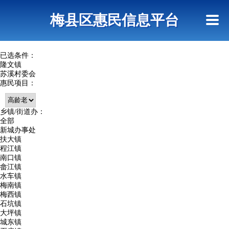
首页
惠民政策
网上信访
短信查询
梅县区惠民信息平台
查询指引
已选条件：
隆文镇
苏溪村委会
惠民项目：
乡镇/街道办：
全部
新城办事处
扶大镇
程江镇
南口镇
畲江镇
水车镇
梅南镇
梅西镇
石坑镇
大坪镇
城东镇