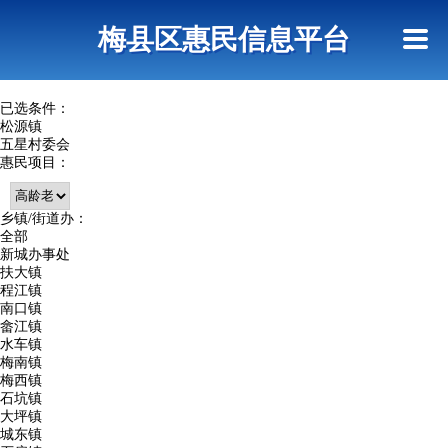
首页
惠民政策
网上信访
短信查询
梅县区惠民信息平台
查询指引
已选条件：
松源镇
五星村委会
惠民项目：
乡镇/街道办：
全部
新城办事处
扶大镇
程江镇
南口镇
畲江镇
水车镇
梅南镇
梅西镇
石坑镇
大坪镇
城东镇