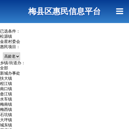
首页
惠民政策
网上信访
短信查询
梅县区惠民信息平台
查询指引
已选条件：
松源镇
金星村委会
惠民项目：
乡镇/街道办：
全部
新城办事处
扶大镇
程江镇
南口镇
畲江镇
水车镇
梅南镇
梅西镇
石坑镇
大坪镇
城东镇