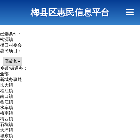
首页
惠民政策
网上信访
短信查询
梅县区惠民信息平台
查询指引
已选条件：
松源镇
径口村委会
惠民项目：
乡镇/街道办：
全部
新城办事处
扶大镇
程江镇
南口镇
畲江镇
水车镇
梅南镇
梅西镇
石坑镇
大坪镇
城东镇