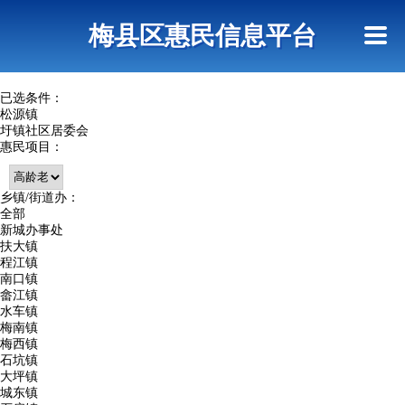
首页
惠民政策
网上信访
短信查询
梅县区惠民信息平台
查询指引
已选条件：
松源镇
圩镇社区居委会
惠民项目：
乡镇/街道办：
全部
新城办事处
扶大镇
程江镇
南口镇
畲江镇
水车镇
梅南镇
梅西镇
石坑镇
大坪镇
城东镇