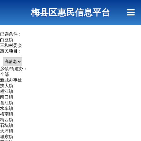
首页
惠民政策
网上信访
短信查询
梅县区惠民信息平台
查询指引
已选条件：
白渡镇
三和村委会
惠民项目：
乡镇/街道办：
全部
新城办事处
扶大镇
程江镇
南口镇
畲江镇
水车镇
梅南镇
梅西镇
石坑镇
大坪镇
城东镇