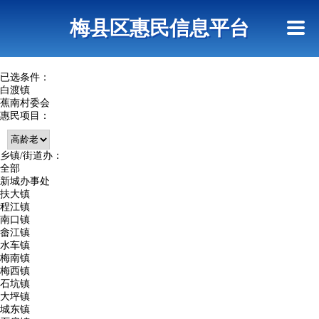
首页
惠民政策
网上信访
短信查询
梅县区惠民信息平台
查询指引
已选条件：
白渡镇
蕉南村委会
惠民项目：
乡镇/街道办：
全部
新城办事处
扶大镇
程江镇
南口镇
畲江镇
水车镇
梅南镇
梅西镇
石坑镇
大坪镇
城东镇