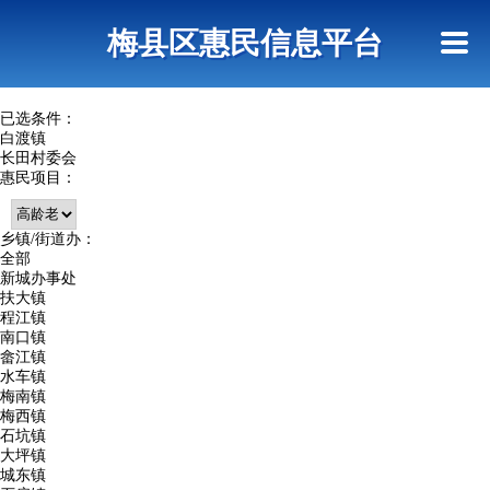
首页
惠民政策
网上信访
短信查询
梅县区惠民信息平台
查询指引
已选条件：
白渡镇
长田村委会
惠民项目：
乡镇/街道办：
全部
新城办事处
扶大镇
程江镇
南口镇
畲江镇
水车镇
梅南镇
梅西镇
石坑镇
大坪镇
城东镇